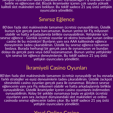
Jackpot oyunlarının tadını çıkarabilirsin. Oynayacağın Fiş oranlarını sen
belirle ve eğlenceye dal. Büyük ikramiyeler içeren çok sayıda yüksek
kaliteli slot makineleri seni bekliyor. Bu teklif sadece 21 yaş üstü yetişkin
oyunculara yöneliktir.
Sınırsız Eğlence
80'den fazla slot makinesinde tamamen ücretsiz oynayabilirsin. Üstelik
bunun için gerçek para harcamazsın. Bunun yerine bir Fiş milyoneri
olabilir ve hatta arkadaşlarınla birlikte oynayabilirsin. Yetişkinler için
sınırsız eğlence - Günlük ücretsiz oyunlar ve ekstra bonuslar sunan online
casino ile bu mümkün! Bunların yanı sıra AAA kalitesinde eğlence
deneyiminin tadını çıkarabilirsin. Üstelik bu sınırsız eğlence tamamen
bedava. Burada herhangi bir gerçek para ile oynamazsın ve bundan
dolayı da gerçek para veya ödül kazanamazsın. Bunun yerine yetişkinler
için sınırsız bir eğlence deneyimlersin. Bu teklif sadece 21 yaş üstü
yetişkin oyunculara yöneliktir.
İkramiyeli Casino Oyunları
80'den fazla slot makinesinde tamamen ücretsiz oynayabilir ve bu esnada
farklı stratejiler ve eşsiz deneyimlerin tadını çıkarabilirsin. Üstelik Jackpot
sitesindeki casino oyunları gerçek para ile oynanmaz. Böylece sınırsız
eğlencenin yanı sıra Fiş milyoneri olabilir ve hatta arkadaşlarınla birlikte
oynayabilirsin. Üstelik ikramiyeler içeren casino oyunlarını indirmeden
oynayabilirsin. Kolay bir şekilde oynamaya başla ve günlük ücretsiz
oyunların yanı sıra Jackpot dünyasındaki slot makineleri ve online
casinoda sınırsız eğlencenin tadını çıkar. Bu teklif sadece 21 yaş üstü
yetişkin oyunculara yöneliktir.