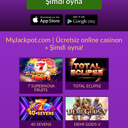
Şimdi oyna
MyJackpot.com | Ücretsiz online casinon
» Şimdi oyna!
7 SUPERNOVA
TOTAL ECLIPSE
FRUITS
40 SEVENS
DEMI GODS V