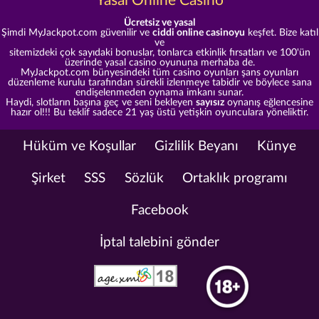
Yasal Online Casino
Ücretsiz ve yasal
Şimdi MyJackpot.com güvenilir ve
ciddi online casinoyu
keşfet. Bize katıl
ve
sitemizdeki çok sayıdaki bonuslar, tonlarca etkinlik fırsatları ve 100'ün
üzerinde yasal casino oyununa merhaba de.
MyJackpot.com bünyesindeki tüm casino oyunları şans oyunları
düzenleme kurulu tarafından sürekli izlenmeye tabidir ve böylece sana
endişelenmeden oynama imkanı sunar.
Haydi, slotların başına geç ve seni bekleyen
sayısız
oynanış eğlencesine
hazır ol!!! Bu teklif sadece 21 yaş üstü yetişkin oyunculara yöneliktir.
Hüküm ve Koşullar
Gizlilik Beyanı
Künye
Şirket
SSS
Sözlük
Ortaklık programı
Facebook
İptal talebini gönder