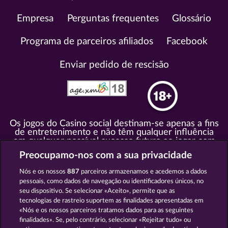
Empresa
Perguntas frequentes
Glossário
Programa de parceiros afiliados
Facebook
Enviar pedido de rescisão
Os jogos do Casino social destinam-se apenas a fins
de entretenimento e não têm qualquer influência
em qualquer possível sucesso futuro ao jogar com
dinheiro real.
Preocupamo-nos com a sua privacidade
©2026 Whow Games GmbH
Nós e os nossos
887
parceiros armazenamos e acedemos a dados
pessoais, como dados de navegação ou identificadores únicos, no
seu dispositivo. Se selecionar «Aceito», permite que as
tecnologias de rastreio suportem as finalidades apresentadas em
Vista geral de todos os casinos Jackpot
«Nós e os nossos parceiros tratamos dados para as seguintes
finalidades». Se, pelo contrário, selecionar «Rejeitar tudo» ou