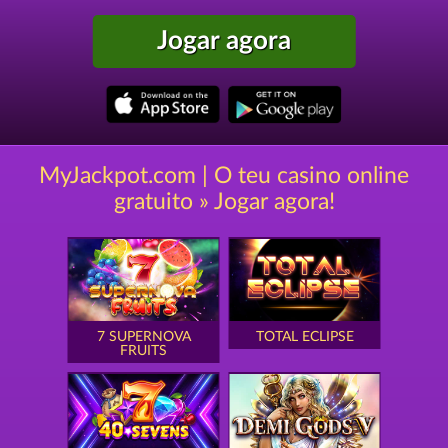
Jogar agora
MyJackpot.com | O teu casino online
gratuito » Jogar agora!
7 SUPERNOVA
TOTAL ECLIPSE
FRUITS