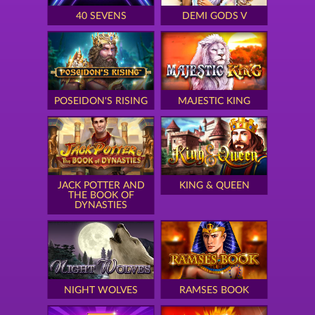
40 SEVENS
DEMI GODS V
POSEIDON'S RISING
MAJESTIC KING
JACK POTTER AND
KING & QUEEN
THE BOOK OF
DYNASTIES
NIGHT WOLVES
RAMSES BOOK