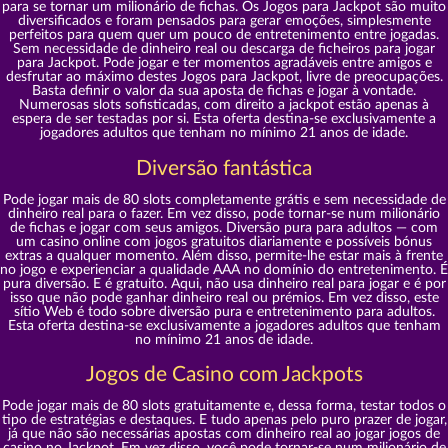
para se tornar um milionário de fichas. Os Jogos para Jackpot são muito
diversificados e foram pensados para gerar emoções, simplesmente
perfeitos para quem quer um pouco de entretenimento entre jogadas.
Sem necessidade de dinheiro real ou descarga de ficheiros para jogar
para Jackpot. Pode jogar e ter momentos agradáveis entre amigos e
desfrutar ao máximo destes Jogos para Jackpot, livre de preocupações.
Basta definir o valor da sua aposta de fichas e jogar à vontade.
Numerosas slots sofisticadas, com direito a jackpot estão apenas à
espera de ser testadas por si. Esta oferta destina-se exclusivamente a
jogadores adultos que tenham no mínimo 21 anos de idade.
Diversão fantástica
Pode jogar mais de 80 slots completamente grátis e sem necessidade de
dinheiro real para o fazer. Em vez disso, pode tornar-se num milionário
de fichas e jogar com seus amigos. Diversão pura para adultos — com
um casino online com jogos gratuitos diariamente e possíveis bónus
extras a qualquer momento. Além disso, permite-lhe estar mais à frente
no jogo e experienciar a qualidade AAA no domínio do entretenimento. É
pura diversão. E é gratuito. Aqui, não usa dinheiro real para jogar e é por
isso que não pode ganhar dinheiro real ou prémios. Em vez disso, este
sítio Web é todo sobre diversão pura e entretenimento para adultos.
Esta oferta destina-se exclusivamente a jogadores adultos que tenham
no mínimo 21 anos de idade.
Jogos de Casino com Jackpots
Pode jogar mais de 80 slots gratuitamente e, dessa forma, testar todos o
tipo de estratégias e destaques. E tudo apenas pelo puro prazer de jogar,
já que não são necessárias apostas com dinheiro real ao jogar jogos de