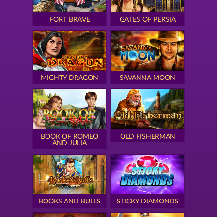
FORT BRAVE
GATES OF PERSIA
MIGHTY DRAGON
SAVANNA MOON
BOOK OF ROMEO
OLD FISHERMAN
AND JULIA
BOOKS AND BULLS
STICKY DIAMONDS