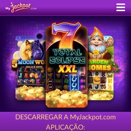
DESCARREGAR A MyJackpot.com
APLICAÇÃO: