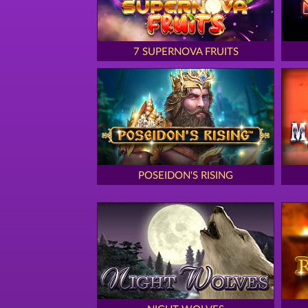
7 SUPERNOVA FRUITS
POSEIDON'S RISING