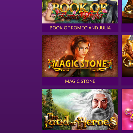
BOOK OF ROMEO AND JULIA
MAGIC STONE