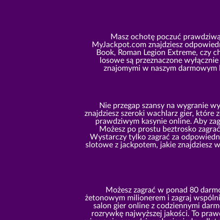
Masz ochotę poczuć prawdziwą a
MyJackpot.com znajdziesz odpowiedni
Book, Roman Legion Extreme, czy ch
losowe są przeznaczone wyłącznie d
znajomymi w naszym darmowym kasy
Nie przegap szansy na wygranie w
znajdziesz szeroki wachlarz gier, które
prawdziwym kasynie online. Aby zag
Możesz po prostu beztrosko zagrać,
Wystarczy tylko zagrać za odpowiedni
slotowe z jackpotem, jakie znajdziesz w
Możesz zagrać w ponad 80 darmow
żetonowym milionerem i zagraj wspóln
salon gier online z codziennymi dar
rozrywkę najwyższej jakości. To praw