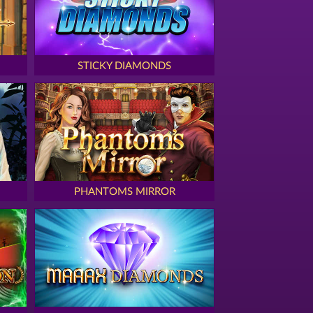
STICKY DIAMONDS
PHANTOMS MIRROR