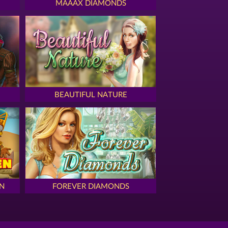
MAAAX DIAMONDS
BEAUTIFUL NATURE
N
FOREVER DIAMONDS