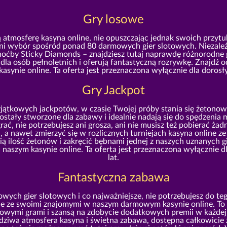
Gry losowe
tmosferę kasyna online, nie opuszczając jednak swoich przytul
 wybór spośród ponad 80 darmowych gier slotowych. Niezależn
oćby Sticky Diamonds – znajdziesz tutaj naprawdę różnorodne g
la osób pełnoletnich i oferują fantastyczną rozrywkę. Znajdź odp
nie online. Ta oferta jest przeznaczona wyłącznie dla dorosłych
Gry Jackpot
yjątkowych jackpotów, w czasie Twojej próby stania się żeton
 zostały stworzone dla zabawy i idealnie nadają się do spędzeni
rać, nie potrzebujesz ani grosza, ani nie musisz też pobierać 
 a nawet zmierzyć się w rozlicznych turniejach kasyna online ze 
ą ilość żetonów i zakręcić bębnami jednej z naszych uznanych g
 naszym kasynie online. Ta oferta jest przeznaczona wyłącznie d
lat.
Fantastyczna zabawa
ych gier slotowych i co najważniejsze, nie potrzebujesz do te
ie ze swoimi znajomymi w naszym darmowym kasynie online. To 
mowymi grami i szansą na zdobycie dodatkowych premii w każdej c
dziwa atmosfera kasyna i świetna zabawa, dostępna całkowicie z