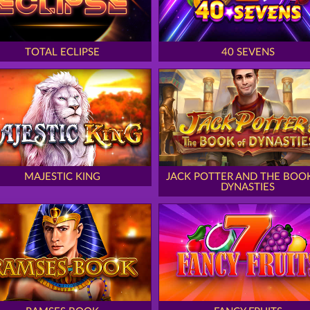
TOTAL ECLIPSE
40 SEVENS
MAJESTIC KING
JACK POTTER AND THE BOO
DYNASTIES