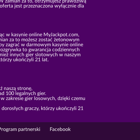
 W zamian za to, otrzymujesz prawdziwą
oferta jest przeznaczona wyłącznie dla
ąc w kasynie online MyJackpot.com,
zamian za to możesz zostać żetonowym
 Aby zagrać w darmowym kasynie online
a rozgrywka to gwarancja codziennych
wnież innych gier slotowych w naszym
tórzy ukończyli 21 lat.
ź naszą stronę,
d 100 legalnych gier.
w zakresie gier losowych, dzięki czemu
a dorosłych graczy, którzy ukończyli 21
Program partnerski
Facebook