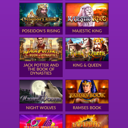
POSEIDON'S RISING
MAJESTIC KING
JACK POTTER AND
KING & QUEEN
THE BOOK OF
DYNASTIES
NIGHT WOLVES
RAMSES BOOK