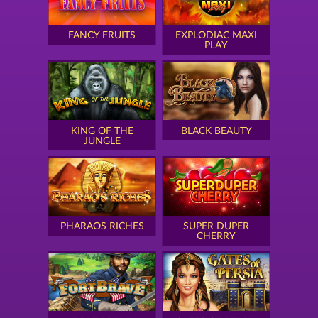
FANCY FRUITS
EXPLODIAC MAXI
PLAY
KING OF THE
BLACK BEAUTY
JUNGLE
PHARAOS RICHES
SUPER DUPER
CHERRY