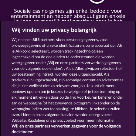
Sociale casino games zijn enkel bedoeld voor
entertainment en hebben absoluut geen enkele
invloed op mogelijk toekomstig succes in het
gokken met echt geld.
Wij vinden uw privacy belangrijk
©2026 Whow Games GmbH
Wij en onze
885
partners slaan persoonsgegevens, zoals
browsegegevens of unieke identificatoren, op je apparaat op . Als
je Akkoord selecteert, worden trackingtechnologieën
ingeschakeld om de doeleinden te ondersteunen die worden
Overzicht van alle Jackpot casino's
weergegeven onder „Wij en onze partners verwerken gegevens
voor de volgende doeleinden”. . Als u Alles afwijzen selecteert of
https://www.myjackpot.dk
uw toestemming intrekt, worden deze uitgeschakeld. Als
trackers zijn uitgeschakeld, zijn sommige content en advertenties
https://www.jackpot.de
die je ziet wellicht niet zo relevant voor jou. Je kunt dit menu
opnieuw openen om je keuzes te wijzigen of je toestemming op
https://www.jackpot.at
elk moment intrekken door op de link Voorkeuren beheren onder
aan de webpagina [of het zwevende pictogram linksonder op de
https://www.myjackpot.co.uk
webpagina, indien van toepassing] te klikken. Je selecties zullen
overal binnen onze volgende kanalen worden doorgevoerd:
https://www.myjackpot.es
Website. Raadpleeg ons privacybeleid voor meer informatie.
Wij en onze partners verwerken gegevens voor de volgende
https://www.myjackpot.fr
doeleinden: