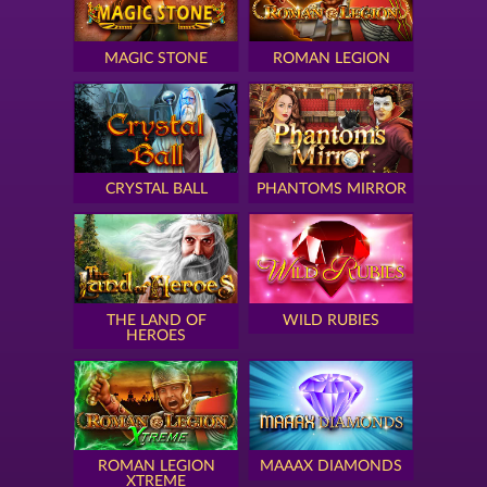
MAGIC STONE
ROMAN LEGION
CRYSTAL BALL
PHANTOMS MIRROR
THE LAND OF
WILD RUBIES
HEROES
ROMAN LEGION
MAAAX DIAMONDS
XTREME