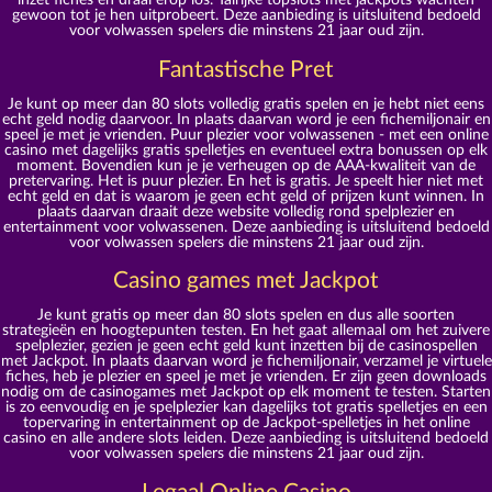
inzet fiches en draai erop los. Talrijke topslots met jackpots wachten
gewoon tot je hen uitprobeert. Deze aanbieding is uitsluitend bedoeld
voor volwassen spelers die minstens 21 jaar oud zijn.
Fantastische Pret
Je kunt op meer dan 80 slots volledig gratis spelen en je hebt niet eens
echt geld nodig daarvoor. In plaats daarvan word je een fichemiljonair en
speel je met je vrienden. Puur plezier voor volwassenen - met een online
casino met dagelijks gratis spelletjes en eventueel extra bonussen op elk
moment. Bovendien kun je je verheugen op de AAA-kwaliteit van de
pretervaring. Het is puur plezier. En het is gratis. Je speelt hier niet met
echt geld en dat is waarom je geen echt geld of prijzen kunt winnen. In
plaats daarvan draait deze website volledig rond spelplezier en
entertainment voor volwassenen. Deze aanbieding is uitsluitend bedoeld
voor volwassen spelers die minstens 21 jaar oud zijn.
Casino games met Jackpot
Je kunt gratis op meer dan 80 slots spelen en dus alle soorten
strategieën en hoogtepunten testen. En het gaat allemaal om het zuivere
spelplezier, gezien je geen echt geld kunt inzetten bij de casinospellen
met Jackpot. In plaats daarvan word je fichemiljonair, verzamel je virtuele
fiches, heb je plezier en speel je met je vrienden. Er zijn geen downloads
nodig om de casinogames met Jackpot op elk moment te testen. Starten
is zo eenvoudig en je spelplezier kan dagelijks tot gratis spelletjes en een
topervaring in entertainment op de Jackpot-spelletjes in het online
casino en alle andere slots leiden. Deze aanbieding is uitsluitend bedoeld
voor volwassen spelers die minstens 21 jaar oud zijn.