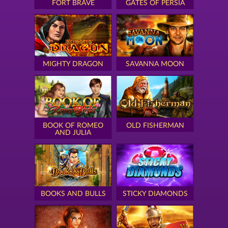
FORT BRAVE
GATES OF PERSIA
MIGHTY DRAGON
SAVANNA MOON
BOOK OF ROMEO
OLD FISHERMAN
AND JULIA
BOOKS AND BULLS
STICKY DIAMONDS