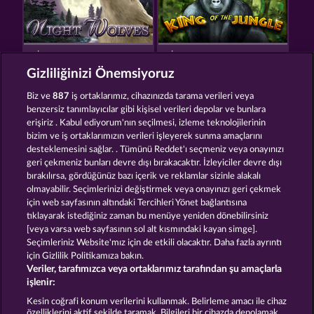
NIGHT WOLVES
KING OF THE JUNGLE
Gizliliğinizi Önemsiyoruz
Biz ve
887
iş ortaklarımız, cihazınızda tarama verileri veya
benzersiz tanımlayıcılar gibi kişisel verileri depolar ve bunlara
erişiriz . Kabul ediyorum'nın seçilmesi, izleme teknolojilerinin
bizim ve iş ortaklarımızın verileri işleyerek sunma amaçlarını
desteklemesini sağlar. . Tümünü Reddet'ı seçmeniz veya onayınızı
MAJESTIC KING
ATLANTIC WILDS
geri çekmeniz bunları devre dışı bırakacaktır. İzleyiciler devre dışı
bırakılırsa, gördüğünüz bazı içerik ve reklamlar sizinle alakalı
olmayabilir. Seçimlerinizi değiştirmek veya onayınızı geri çekmek
için web sayfasının altındaki Tercihleri Yönet bağlantısına
Hüküm ve Koşullar
Gizlilik Beyanı
Künye
tıklayarak istediğiniz zaman bu menüye yeniden dönebilirsiniz
[veya varsa web sayfasının sol alt kısmındaki kayan simge].
Şirket
SSS
Sözlük
Ortaklık programı
Seçimleriniz Website'mız için de etkili olacaktır. Daha fazla ayrıntı
için Gizlilik Politikamıza bakın.
Veriler, tarafımızca veya ortaklarımız tarafından şu amaçlarla
Facebook
işlenir:
İptal talebini gönder
Kesin coğrafi konum verilerini kullanmak. Belirleme amacı ile cihaz
özelliklerini aktif şekilde taramak. Bilgileri bir cihazda depolamak