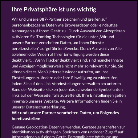
Ihre Privatsphäre ist uns wichtig
Wir und unsere
887
-Partner speichern und greifen auf
BEAUTIFUL NATURE
ATLANTIC WILDS
personenbezogene Daten wie Browserdaten oder eindeutige
Kennungen auf Ihrem Gerät zu . Durch Auswahl von Akzeptieren
aktivieren Sie Tracking-Technologien für die unter „Wir und
unsere Partner verarbeiten Daten, um Ihnen Dienste
bereitzustellen“ aufgeführten Zwecke. Durch Auswahl von Alle
ablehnen oder Widerruf Ihrer Einwilligung werden diese
deaktiviert. . Wenn Tracker deaktiviert sind, sind manche Inhalte
und Anzeigen möglicherweise nicht mehr so ​​relevant für Sie. Sie
WILD RAPA NUI
DUCK SHOOTER
können dieses Menü jederzeit wieder aufrufen, um Ihre
Einstellungen zu ändern oder Ihre Einwilligung zu widerrufen,
indem Sie auf den Link Voreinstellungen verwalten am unteren
Rand der Webseite klicken [oder das schwebende Symbol unten
AGB
Datenschutz
Impressum
links auf der Webseite, falls zutreffend]. Ihre Einstellungen gelten
innerhalb unseres Website. Weitere Informationen finden Sie in
Unternehmensseite
FAQ
Glossar
unserer Datenschutzerklärung.
Wir und unsere Partner verarbeiten Daten, um Folgendes
Affiliate-Programm
Facebook
bereitzustellen:
Genaue Geolocation-Daten verwenden. Geräteeigenschaften zur
Widerruf einreichen
Identifikation aktiv abfragen. Speichern von und/oder Zugriff auf
Informationen auf einem Gerät. Personalisierte Werbung und