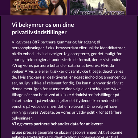
Vi bekymrer os om dine
BLACK BEAUTY
NIGHT WOLVES
privatlivsindstillinger
Vi og vores
887
partnere gemmer og får adgang til
personoplysninger, f.eks. browserdata eller unikke identifikatorer,
på din enhed . Hvis du vælger Jeg accepterer, gør det muligt for
sporingsteknologier at understøtte de formål, der er vist under
»Vi og vores partnere behandler datafor at levere«. Hvis du
GOLDEN EI OF MOORHUHN
SAVANNA MOON
vælger Afvis alle eller trækker dit samtykke tilbage, deaktiveres
de. Hvis trackere er deaktiveret, er noget indhold og annoncer, du
ser, muligvis ikke så relevant for dig. Du kan til enhver tid få vist
denne menu igen for at ændre dine valg eller trække samtykke
Vilkår og betingelser
Datasikkerhed
tilbage når som helst ved at klikke Administrer indstillinger på
linket nederst på websiden [eller det flydende ikon nederst til
Kontakt
Virksomhed
FAQ
Ordliste
venstre på websiden, hvis det er relevant]. Dine valg vil have
virkning i vores Website. Se vores privatliv politik for at få flere
Tilsluttet program
Facebook
oplysninger.
Vi og vores partnere behandler data for at levere:
Indsend anmodning om tilbagetrækning
Bruge præcise geografiske placeringsoplysninger. Aktivt scanne
enhedskarakteristika til identifikation. Opbevare og/eller tilgå