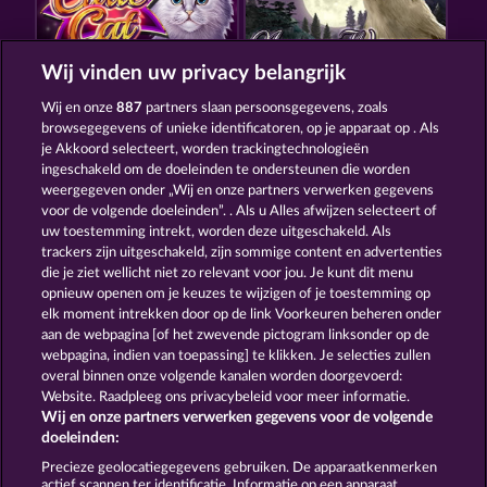
Wij vinden uw privacy belangrijk
CUTIE CAT
NIGHT WOLVES
Wij en onze
887
partners slaan persoonsgegevens, zoals
browsegegevens of unieke identificatoren, op je apparaat op . Als
je Akkoord selecteert, worden trackingtechnologieën
ingeschakeld om de doeleinden te ondersteunen die worden
weergegeven onder „Wij en onze partners verwerken gegevens
voor de volgende doeleinden”. . Als u Alles afwijzen selecteert of
uw toestemming intrekt, worden deze uitgeschakeld. Als
BEAUTIFUL NATURE
BLACK BEAUTY
trackers zijn uitgeschakeld, zijn sommige content en advertenties
die je ziet wellicht niet zo relevant voor jou. Je kunt dit menu
opnieuw openen om je keuzes te wijzigen of je toestemming op
elk moment intrekken door op de link Voorkeuren beheren onder
Algemene voorwaarden
Privacyverklaring
aan de webpagina [of het zwevende pictogram linksonder op de
webpagina, indien van toepassing] te klikken. Je selecties zullen
Colofon
Bedrijf
FAQ
Woordenlijst
overal binnen onze volgende kanalen worden doorgevoerd:
Website. Raadpleeg ons privacybeleid voor meer informatie.
Wij en onze partners verwerken gegevens voor de volgende
Partnerprogramma
Facebook
doeleinden:
Terugbetalingsverzoek indienen
Precieze geolocatiegegevens gebruiken. De apparaatkenmerken
actief scannen ter identificatie. Informatie op een apparaat