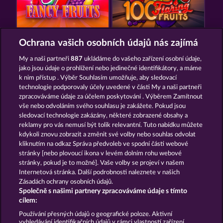
FANCY FRUITS
100 FLARING FRUITS
Ochrana vašich osobních údajů nás zajímá
My a naši partneři
887
ukládáme do vašeho zařízení osobní údaje,
jako jsou údaje o prohlížení nebo jedinečné identifikátory, a máme
k nim přístup . Výběr Souhlasím umožňuje, aby sledovací
technologie podporovaly účely uvedené v části My a naši partneři
zpracováváme údaje za účelem poskytování . Výběrem Zamítnout
vše nebo odvoláním svého souhlasu je zakážete. Pokud jsou
FRUIT MANIA RHFP
TOWER OF POWER
sledovací technologie zakázány, některé zobrazené obsahy a
reklamy pro vás nemusí být tolik relevantní. Tuto nabídku můžete
kdykoli znovu zobrazit a změnit své volby nebo souhlas odvolat
kliknutím na odkaz Správa předvoleb ve spodní části webové
Podmínky
Prohlášení o ochraně údajů
stránky [nebo plovoucí ikona v levém dolním rohu webové
stránky, pokud je to možné]. Vaše volby se projeví v našem
Kontakt
Společnost
Časté dotazy
Internetová stránka. Další podrobnosti naleznete v našich
Zásadách ochrany osobních údajů.
Společně s našimi partnery zpracováváme údaje s tímto
Glosář
Partnerský program
Facebook
cílem:
Podat Žádost o Odstoupení
Používání přesných údajů o geografické poloze. Aktivní
vyhledávání identifikačních údajů v rámci vlastností zařízení.