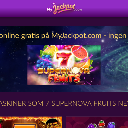
 online gratis på MyJackpot.com - ingen
ASKINER SOM 7 SUPERNOVA FRUITS NE