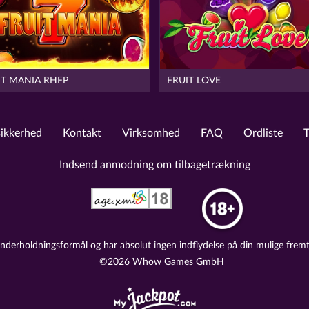
IT MANIA RHFP
FRUIT LOVE
ikkerhed
Kontakt
Virksomhed
FAQ
Ordliste
T
Indsend anmodning om tilbagetrækning
nderholdningsformål og har absolut ingen indflydelse på din mulige fremt
©2026 Whow Games GmbH