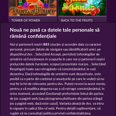
TOWER OF POWER
BACK TO THE FRUITS
Nouă ne pasă ca datele tale personale să
rămână confidențiale
Noi și partenerii noștri
885
stocăm și accesăm date cu caracter
personal, precum datele de navigare sau identificatorii unici, pe
dispozitivul dvs. . Selectând Accept, permiteți tehnologiilor de
MIGHTY 40
FRUIT MANIA RHFP
urmărire să funcționeze în scopurile în care noi și partenerii noștri
prelucrăm datele furnizate, scopuri prezentate mai jos. . Selectând
Respingeți toate sau retragându-vă consimțământul, le veți
dezactiva. Dacă tehnologiile de urmărire sunt dezactivate, este
Termeni și condiții
posibil ca o parte din conținut și anunțurile pe care le vedeți să nu
mai fie la fel de relevante pentru dvs. Puteți reveni la acest meniu
Declarație de confidențialitate
pentru a vă modifica alegerea sau a vă retrage consimțământul, în
orice moment, accesând Gestionați preferințele linkul din partea
de jos a paginii web [sau pictograma plutitoare din partea stângă
Asistență tehnică
Firmă
jos a paginii web, dacă este cazul]. Varianta aleasă de dvs. va intra
în vigoare în cadrul Site-ul web. Pentru detalii suplimentare, vă
Întrebări frecvente
Glosar
rugăm să ne consultați politica privind confidențialitatea.