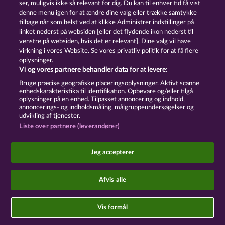
ser, muligvis ikke så relevant for dig. Du kan til enhver tid få vist
denne menu igen for at ændre dine valg eller trække samtykke
Kontakt
Virksomhed
FAQ
Ordliste
tilbage når som helst ved at klikke Administrer indstillinger på
linket nederst på websiden [eller det flydende ikon nederst til
Tilsluttet program
Facebook
venstre på websiden, hvis det er relevant]. Dine valg vil have
virkning i vores Website. Se vores privatliv politik for at få flere
Indsend anmodning om tilbagetrækning
oplysninger.
Vi og vores partnere behandler data for at levere:
Bruge præcise geografiske placeringsoplysninger. Aktivt scanne
enhedskarakteristika til identifikation. Opbevare og/eller tilgå
oplysninger på en enhed. Tilpasset annoncering og indhold,
annoncerings- og indholdsmåling, målgruppeundersøgelser og
udvikling af tjenester.
Sociale kasinospil har udelukkende et
Liste over partnere (leverandører)
underholdningsformål og har absolut ingen
indflydelse på din mulige fremtidssucces inden for
spil med rigtige penge.
©2026 Whow Games GmbH
Jeg accepterer
Afvis alle
Vis formål