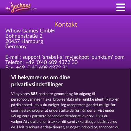
Kontakt
Whow Games GmbH
Bohnenstraße 2
20457 Hamburg
Germany
E-mail: support 'snabel-a' myjackpot 'punktum' com
Telefon: +49 '0'40 609 4372 30
Fax: +49 '0'40 609 4372 31
Send venligst alle spændende
Vi bekymrer os om dine
marketinganmodninger til marketing 'at' whow 'dot'
net!
privatlivsindstillinger
Vi og vores
885
partnere gemmer og får adgang til
Registreret ved Amtsgericht Hamburg HRB 126 959
personoplysninger, f.eks. browserdata eller unikke identifikatorer,
CEO: Giovanni Valeriota, Jaeyoung Choi
på din enhed . Hvis du vælger Jeg accepterer, gør det muligt for
Skattenummer: DE294031346
sporingsteknologier at understøtte de formål, der er vist under
»Vi og vores partnere behandler datafor at levere«. Hvis du
vælger Afvis alle eller trækker dit samtykke tilbage, deaktiveres
Vilkår og betingelser
Datasikkerhed
de. Hvis trackere er deaktiveret, er noget indhold og annoncer, du