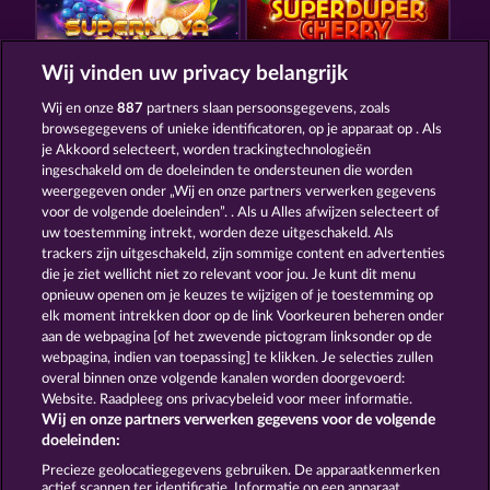
Wij vinden uw privacy belangrijk
7 SUPERNOVA FRUITS NEW LIMITS
SUPER DUPER CHERRY
Wij en onze
887
partners slaan persoonsgegevens, zoals
browsegegevens of unieke identificatoren, op je apparaat op . Als
je Akkoord selecteert, worden trackingtechnologieën
ingeschakeld om de doeleinden te ondersteunen die worden
weergegeven onder „Wij en onze partners verwerken gegevens
voor de volgende doeleinden”. . Als u Alles afwijzen selecteert of
uw toestemming intrekt, worden deze uitgeschakeld. Als
TOTAL ECLIPSE
ROYAL SEVEN
trackers zijn uitgeschakeld, zijn sommige content en advertenties
die je ziet wellicht niet zo relevant voor jou. Je kunt dit menu
opnieuw openen om je keuzes te wijzigen of je toestemming op
elk moment intrekken door op de link Voorkeuren beheren onder
Algemene voorwaarden
Privacyverklaring
aan de webpagina [of het zwevende pictogram linksonder op de
webpagina, indien van toepassing] te klikken. Je selecties zullen
Colofon
Bedrijf
FAQ
Woordenlijst
overal binnen onze volgende kanalen worden doorgevoerd:
Website. Raadpleeg ons privacybeleid voor meer informatie.
Wij en onze partners verwerken gegevens voor de volgende
Partnerprogramma
Facebook
doeleinden:
Terugbetalingsverzoek indienen
Precieze geolocatiegegevens gebruiken. De apparaatkenmerken
actief scannen ter identificatie. Informatie op een apparaat