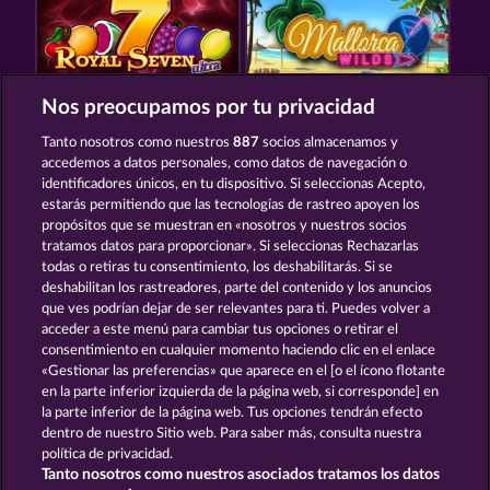
Nos preocupamos por tu privacidad
ROYAL SEVEN ULTRA
MALLORCA WILDS
Tanto nosotros como nuestros
887
socios almacenamos y
accedemos a datos personales, como datos de navegación o
identificadores únicos, en tu dispositivo. Si seleccionas Acepto,
estarás permitiendo que las tecnologías de rastreo apoyen los
propósitos que se muestran en «nosotros y nuestros socios
tratamos datos para proporcionar». Si seleccionas Rechazarlas
todas o retiras tu consentimiento, los deshabilitarás. Si se
BACK TO THE FRUITS ROAR
STICKY DIAMONDS
deshabilitan los rastreadores, parte del contenido y los anuncios
que ves podrían dejar de ser relevantes para ti. Puedes volver a
acceder a este menú para cambiar tus opciones o retirar el
Términos y condiciones
consentimiento en cualquier momento haciendo clic en el enlace
«Gestionar las preferencias» que aparece en el [o el ícono flotante
en la parte inferior izquierda de la página web, si corresponde] en
Declaración de privacidad
Aviso Legal
la parte inferior de la página web. Tus opciones tendrán efecto
dentro de nuestro Sitio web. Para saber más, consulta nuestra
Empresa
FAQ
Glosario
política de privacidad.
Tanto nosotros como nuestros asociados tratamos los datos