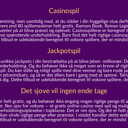
Casinospil
stemning, men samtidig med, at du sidder i din hyggelige stue der
 mere end 80 spillemaskiner helt gratis. Ramses Book, Roman Legi
 venter på at blive prøvet og oplevet. Casinospillene er beregnet 
leve spændende underholdning. Bare find det helt rigtige casinospi
 tilbud er udelukkende beregnet til voksne spillere, der er minds
Jackpotspil
 unikke jackpots i din bestræbelse på at blive jeton- millionær. D
underholdning. Og du behøver ikke så meget som en krone af rigt
pil. Du kan stille og roligt spille med dine venner og bare nyde 
jetonindsats, og så er det ellers bare i gang med at spinne. Talr
å dig. Dette tilbud er udelukkende beregnet til voksne spillere, d
Det sjove vil ingen ende tage
r helt gratis, og du behøver ikke engang nogen rigtige penge til at
r. Ren sjov for voksne — et gratis online casino med spil og mul
holdningsoplevelse i topklasse. Det er ren sjov. Og det er helt g
e kan vinde rigtige penge eller præmier. I stedet handler dette w
tilbud er udelukkende beregnet til voksne spillere, der er mindst