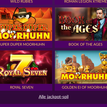
WILD RUBIES
ROMAN LEGION XTREME
SUPER DUPER MOORHUHN
BOOK OF THE AGES
ROYAL SEVEN
GOLDEN EI OF MOORHUH
Alle jackpot-spil