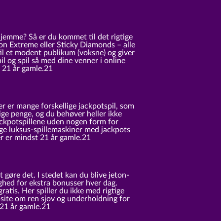
hjemme? Så er du kommet til det rigtige
on Extreme eller Sticky Diamonds – alle
til et modent publikum (voksne) og giver
l og spil så med dine venner i online
t 21 år gamle.21
er er mange forskellige jackpotspil, som
ige penge, og du behøver heller ikke
jackpotspillene uden nogen form for
ige luksus-spillemaskiner med jackpots
er er mindst 21 år gamle.21
 gøre det. I stedet kan du blive jeton-
ighed for ekstra bonusser hver dag.
ratis. Her spiller du ikke med rigtige
ebsite om ren sjov og underholdning for
 21 år gamle.21