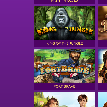
NIGHT WOLVES
KING OF THE JUNGLE
FORT BRAVE