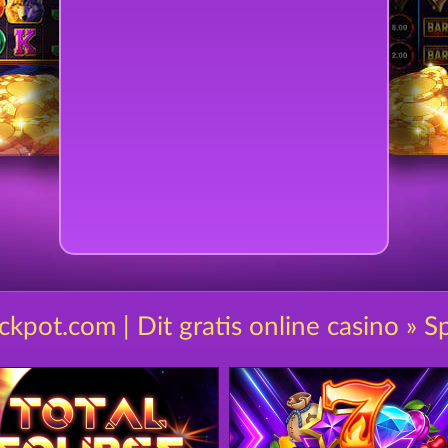
kpot.com | Dit gratis online casino » Sp