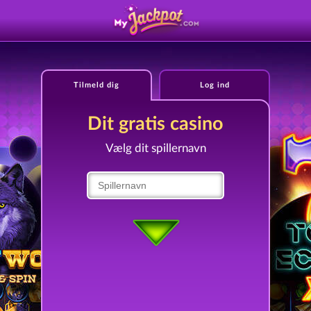
Tilmeld dig
Log ind
Dit gratis casino
Vælg dit spillernavn