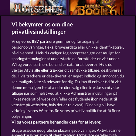
Vi bekymrer os om dine
HORSEMEN
MAGIC BOOK 6
privatlivsindstillinger
Vi og vores
887
partnere gemmer og får adgang til
personoplysninger, f.eks. browserdata eller unikke identifikatorer,
på din enhed . Hvis du vælger Jeg accepterer, gør det muligt for
sporingsteknologier at understøtte de formål, der er vist under
»Vi og vores partnere behandler datafor at levere«. Hvis du
PALACE OF TREASURES
GATES OF PERSIA
vælger Afvis alle eller trækker dit samtykke tilbage, deaktiveres
de. Hvis trackere er deaktiveret, er noget indhold og annoncer, du
ser, muligvis ikke så relevant for dig. Du kan til enhver tid få vist
denne menu igen for at ændre dine valg eller trække samtykke
Vilkår og betingelser
Datasikkerhed
tilbage når som helst ved at klikke Administrer indstillinger på
linket nederst på websiden [eller det flydende ikon nederst til
Kontakt
Virksomhed
FAQ
Ordliste
venstre på websiden, hvis det er relevant]. Dine valg vil have
virkning i vores Website. Se vores privatliv politik for at få flere
Tilsluttet program
Facebook
oplysninger.
Vi og vores partnere behandler data for at levere:
Indsend anmodning om tilbagetrækning
Bruge præcise geografiske placeringsoplysninger. Aktivt scanne
enhedskarakteristika til identifikation. Opbevare og/eller tilgå