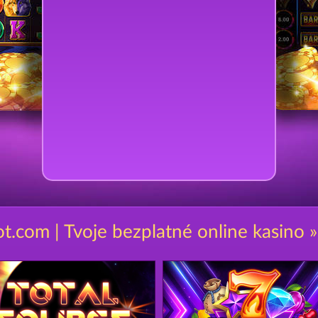
.com | Tvoje bezplatné online kasino »