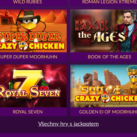
WILD RUBIES
ROMAN LEGION XTREME
SUPER DUPER MOORHUHN
BOOK OF THE AGES
ROYAL SEVEN
GOLDEN EI OF MOORHUH
Všechny hry s jackpotem