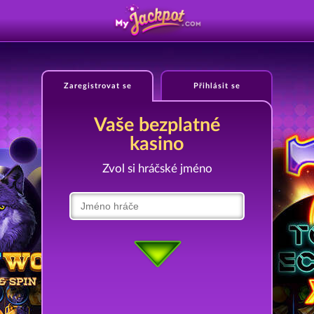
Zaregistrovat se
Přihlásit se
Vaše bezplatné
kasino
Zvol si hráčské jméno