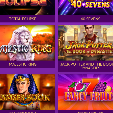
TOTAL ECLIPSE
40 SEVENS
MAJESTIC KING
JACK POTTER AND THE BOO
DYNASTIES