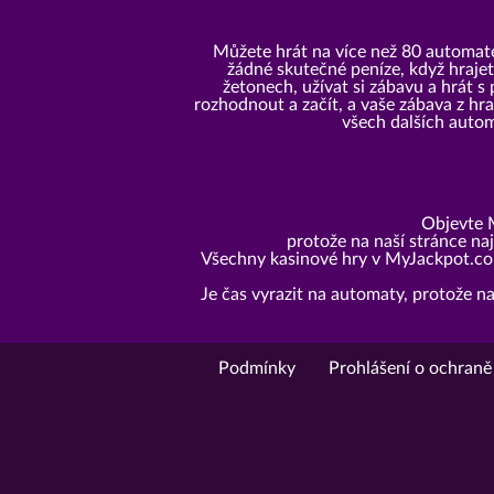
Můžete hrát na více než 80 automatec
žádné skutečné peníze, když hraje
žetonech, užívat si zábavu a hrát s 
rozhodnout a začít, a vaše zábava z hr
všech dalších autom
Objevte 
protože na naší stránce na
Všechny kasinové hry v MyJackpot.com
Je čas vyrazit na automaty, protože na
Podmínky
Prohlášení o ochraně