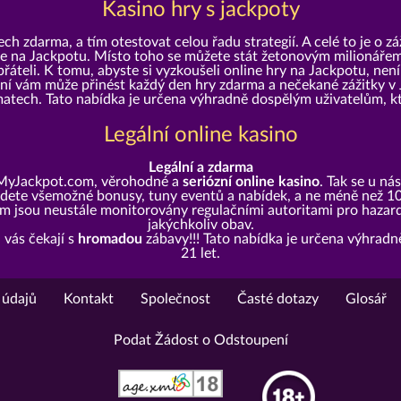
Kasino hry s jackpoty
h zdarma, a tím otestovat celou řadu strategií. A celé to je o zá
te na Jackpotu. Místo toho se můžete stát žetonovým milionářem,
přáteli. K tomu, abyste si vyzkoušeli online hry na Jackpotu, není
aní vám může přinést každý den hry zdarma a nečekané zážitky v 
atech. Tato nabídka je určena výhradně dospělým uživatelům, kt
Legální online kasino
Legální a zdarma
MyJackpot.com, věrohodné a
seriózní online kasino
. Tak se u ná
jdete všemožné bonusy, tuny eventů a nabídek, a ne méně než 10
 jsou neustále monitorovány regulačními autoritami pro hazard
jakýchkoliv obav.
 vás čekají s
hromadou
zábavy!!! Tato nabídka je určena výhradn
21 let.
 údajů
Kontakt
Společnost
Časté dotazy
Glosář
Podat Žádost o Odstoupení