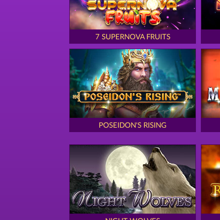
7 SUPERNOVA FRUITS
POSEIDON'S RISING