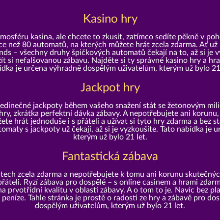
Kasino hry
tmosféru kasina, ale chcete to zkusit, zatímco sedíte pěkně v p
 více než 80 automatů, na kterých můžete hrát zcela zdarma. Ať 
s – všechny druhy špičkových automatů čekají na to, až si je vy
žít si nefalšovanou zábavu. Najděte si ty správné kasino hry a hraj
ídka je určena výhradně dospělým uživatelům, kterým už bylo 21 
Jackpot hry
át jedinečné jackpoty během vašeho snažení stát se žetonovým mil
ry, zkrátka perfektní dávka zábavy. A nepotřebujete ani korunu,
žete hrát jednoduše i s přáteli a užívat si tyto hry zdarma a bez s
omaty s jackpoty už čekají, až si je vyzkoušíte. Tato nabídka je
kterým už bylo 21 let.
Fantastická zábava
tech zcela zdarma a nepotřebujete k tomu ani korunu skutečnýc
řáteli. Ryzí zábava pro dospělé – s online casinem a hrami zda
na prvotřídní kvalitu v oblasti zábavy. A o tom to je. Navíc bez p
eníze. Tahle stránka je prostě o radosti ze hry a zábavě pro do
dospělým uživatelům, kterým už bylo 21 let.