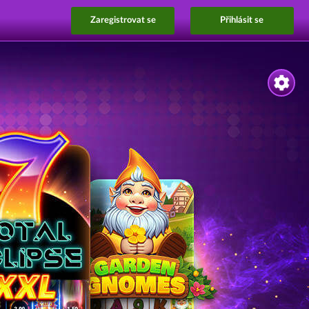
Zaregistrovat se
Přihlásit se