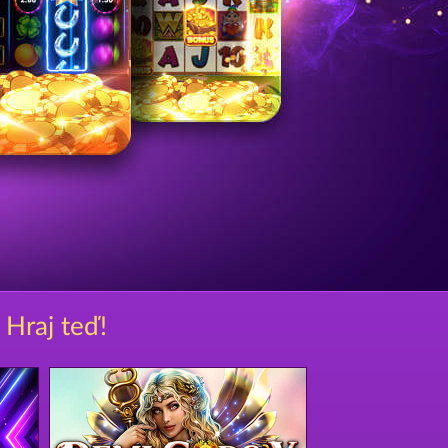
 Hraj teď!