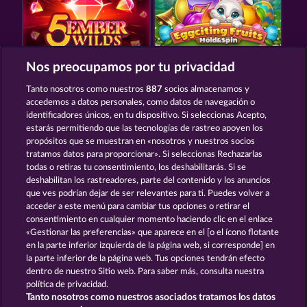
Nos preocupamos por tu privacidad
5 EMBER WILDS
EGGCITING FRUITS - HOLD & SPIN
Tanto nosotros como nuestros
887
socios almacenamos y
accedemos a datos personales, como datos de navegación o
identificadores únicos, en tu dispositivo. Si seleccionas Acepto,
estarás permitiendo que las tecnologías de rastreo apoyen los
propósitos que se muestran en «nosotros y nuestros socios
tratamos datos para proporcionar». Si seleccionas Rechazarlas
todas o retiras tu consentimiento, los deshabilitarás. Si se
EGYPTIAN MOON
JUICY JESTER
deshabilitan los rastreadores, parte del contenido y los anuncios
que ves podrían dejar de ser relevantes para ti. Puedes volver a
acceder a este menú para cambiar tus opciones o retirar el
Términos y condiciones
consentimiento en cualquier momento haciendo clic en el enlace
«Gestionar las preferencias» que aparece en el [o el ícono flotante
en la parte inferior izquierda de la página web, si corresponde] en
Declaración de privacidad
Aviso Legal
la parte inferior de la página web. Tus opciones tendrán efecto
dentro de nuestro Sitio web. Para saber más, consulta nuestra
Empresa
FAQ
Glosario
política de privacidad.
Tanto nosotros como nuestros asociados tratamos los datos