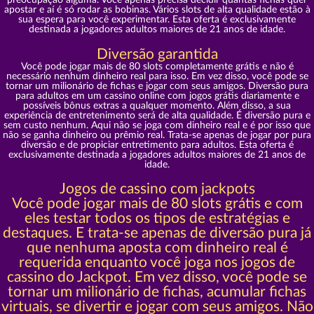
preocupação alguma. Você apenas precisa decidir quantas fichas quer
apostar e aí é só rodar as bobinas. Vários slots de alta qualidade estão à
sua espera para você experimentar. Esta oferta é exclusivamente
destinada a jogadores adultos maiores de 21 anos de idade.
Diversão garantida
Você pode jogar mais de 80 slots completamente grátis e não é
necessário nenhum dinheiro real para isso. Em vez disso, você pode se
tornar um milionário de fichas e jogar com seus amigos. Diversão pura
para adultos em um cassino online com jogos grátis diariamente e
possíveis bônus extras a qualquer momento. Além disso, a sua
experiência de entretenimento será de alta qualidade. É diversão pura e
sem custo nenhum. Aqui não se joga com dinheiro real e é por isso que
não se ganha dinheiro ou prêmio real. Trata-se apenas de jogar por pura
diversão e de propiciar entretimento para adultos. Esta oferta é
exclusivamente destinada a jogadores adultos maiores de 21 anos de
idade.
Jogos de cassino com jackpots
Você pode jogar mais de 80 slots grátis e com
eles testar todos os tipos de estratégias e
destaques. E trata-se apenas de diversão pura já
que nenhuma aposta com dinheiro real é
requerida enquanto você joga nos jogos de
cassino do Jackpot. Em vez disso, você pode se
tornar um milionário de fichas, acumular fichas
virtuais, se divertir e jogar com seus amigos. Não