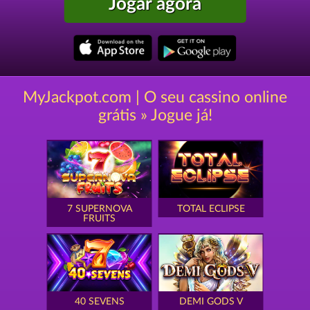
Jogar agora
MyJackpot.com | O seu cassino online
grátis » Jogue já!
7 SUPERNOVA
TOTAL ECLIPSE
FRUITS
40 SEVENS
DEMI GODS V