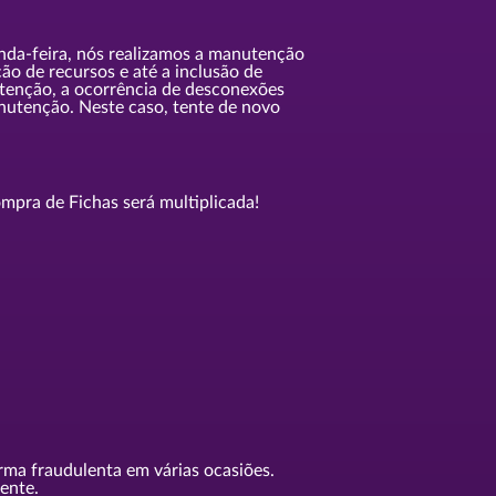
da-feira, nós realizamos a manutenção
ão de recursos e até a inclusão de
utenção, a ocorrência de desconexões
anutenção. Neste caso, tente de novo
mpra de Fichas será multiplicada!
rma fraudulenta em várias ocasiões.
ente.