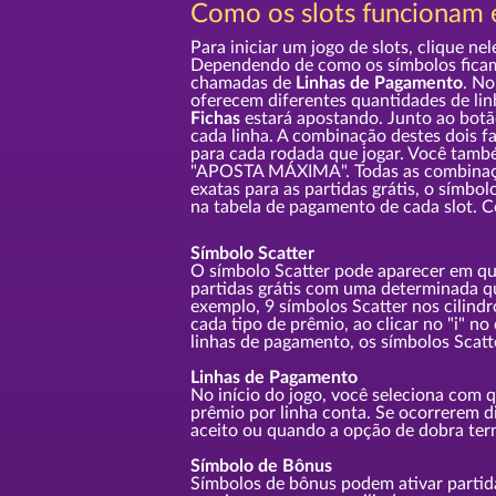
Como os slots funcionam e
Para iniciar um jogo de slots, clique n
Dependendo de como os símbolos ficam 
chamadas de
Linhas de Pagamento
. No
oferecem diferentes quantidades de li
Fichas
estará apostando. Junto ao botã
cada linha. A combinação destes dois f
para cada rodada que jogar. Você també
"APOSTA MÁXIMA". Todas as combinaçõe
exatas para as partidas grátis, o símb
na tabela de pagamento de cada slot. C
Símbolo Scatter
O símbolo Scatter pode aparecer em qu
partidas grátis com uma determinada qu
exemplo, 9 símbolos Scatter nos cilind
cada tipo de prêmio, ao clicar no "i" 
linhas de pagamento, os símbolos Scat
Linhas de Pagamento
No início do jogo, você seleciona com 
prêmio por linha conta. Se ocorrerem d
aceito ou quando a opção de dobra ter
Símbolo de Bônus
Símbolos de bônus podem ativar partid