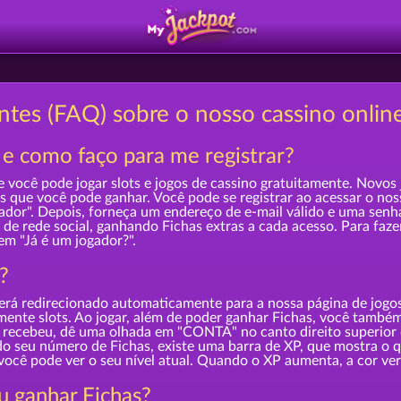
ntes (FAQ) sobre o nosso cassino onlin
e como faço para me registrar?
você pode jogar slots e jogos de cassino gratuitamente. Novos
ts que você pode ganhar. Você pode se registrar ao acessar o noss
dor". Depois, forneça um endereço de e-mail válido e uma senha
 rede social, ganhando Fichas extras a cada acesso. Para fazer 
 em "Já é um jogador?".
?
será redirecionado automaticamente para a nossa página de jogo
lmente slots. Ao jogar, além de poder ganhar Fichas, você també
 recebeu, dê uma olhada em "CONTA" no canto direito superior d
do seu número de Fichas, existe uma barra de XP, que mostra o q
 você pode ver o seu nível atual. Quando o XP aumenta, a cor v
u ganhar Fichas?