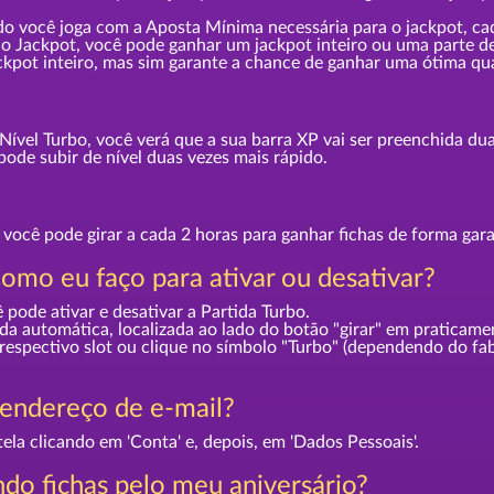
você joga com a Aposta Mínima necessária para o jackpot, cad
do Jackpot, você pode ganhar um jackpot inteiro ou uma parte d
kpot inteiro, mas sim garante a chance de ganhar uma ótima qu
vel Turbo, você verá que a sua barra XP vai ser preenchida dua
pode subir de nível duas vezes mais rápido.
ocê pode girar a cada 2 horas para ganhar fichas de forma gara
Como eu faço para ativar ou desativar?
pode ativar e desativar a Partida Turbo.
ida automática, localizada ao lado do botão "girar" em praticamen
respectivo slot ou clique no símbolo "Turbo" (dependendo do fa
endereço de e-mail?
tela clicando em 'Conta' e, depois, em 'Dados Pessoais'.
do fichas pelo meu aniversário?