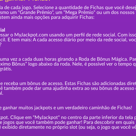
 de cada jogo. Selecione a quantidade de Fichas que você dese
smo um "Grande Prêmio", um "Mega Prêmio" ou um dos nossos t
stem ainda mais opções para adquirir Fichas:
ial
essar o MyJackpot.com usando um perfil de rede social. Com isso
il. E tem mais: A cada acesso diário por meio da rede social, v
?
uma vez a cada duas horas girando a Roda de Bônus Mágica. Pa
ximo Bônus” logo abaixo da roda. Nele, é possível ver o tempo q
rátis.
 receba um bônus de acesso. Estas Fichas são adicionadas dire
ê também pode dar uma ajudinha extra ao seu bônus de acesso di
l.
e ganhar muitos jackpots e um verdadeiro caminhão de Fichas!
ot. Clique em "MyJackpot" no centro da parte inferior da tela p
 de jogos que você também pode ganhar! Para descobrir em quais
 exibido diretamente no próprio slot (ou seja, o jogo que você vê