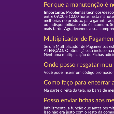
Por que a manutenção é n
Importante
: Problemas técnicos/desco
entre 09:00 e 12:00 horas. Esta manuten
melhorias no produto, para garantir ao
ou indisponibilidade não é incomum. Se
mais tarde. Agradecemos a sua compre
Multiplicador de Pagamen
Se um Multiplicador de Pagamentos esti
ATENÇÃO: O bônus já está incluso na q
Nenhuma multiplicação de Fichas adicio
Onde posso resgatar meu 
Você pode inserir um código promociona
Como faço para encerrar a
Na parte direita da tela, na barra de m
Posso enviar fichas aos m
Infelizmente, a função que antes permi
Isso não era justo com o resto da comu