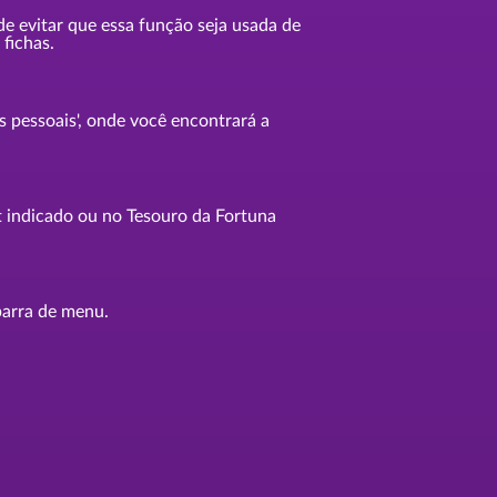
 evitar que essa função seja usada de
fichas.
s pessoais', onde você encontrará a
 indicado ou no Tesouro da Fortuna
barra de menu.