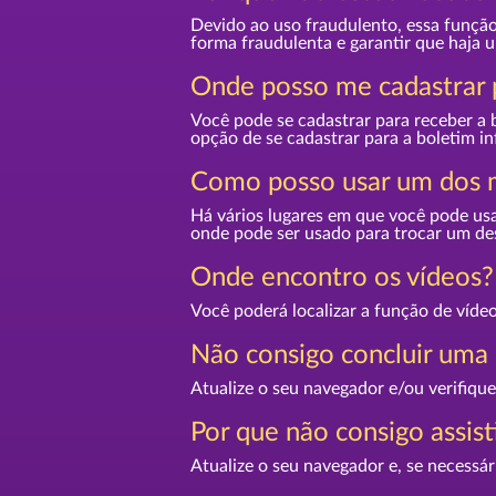
Devido ao uso fraudulento, essa funçã
forma fraudulenta e garantir que haja u
Onde posso me cadastrar p
Você pode se cadastrar para receber a 
opção de se cadastrar para a boletim i
Como posso usar um dos 
Há vários lugares em que você pode us
onde pode ser usado para trocar um des
Onde encontro os vídeos?
Você poderá localizar a função de vídeo
Não consigo concluir uma
Atualize o seu navegador e/ou verifiqu
Por que não consigo assist
Atualize o seu navegador e, se necessár