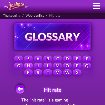
Thuispagina
Woordenlijst
Hit rate
3
5
A
B
C
D
E
F
G
H
J
L
M
O
P
Q
R
S
T
V
W
X
Hit rate
The "hit rate" is a gaming