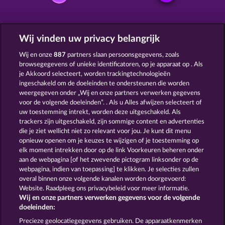
GRATIS SPELEN
Wij vinden uw privacy belangrijk
Wij en onze
887
partners slaan persoonsgegevens, zoals
browsegegevens of unieke identificatoren, op je apparaat op . Als
je Akkoord selecteert, worden trackingtechnologieën
ingeschakeld om de doeleinden te ondersteunen die worden
weergegeven onder „Wij en onze partners verwerken gegevens
ATLANTIC WILDS
PALACE OF TREASURES
voor de volgende doeleinden”. . Als u Alles afwijzen selecteert of
uw toestemming intrekt, worden deze uitgeschakeld. Als
trackers zijn uitgeschakeld, zijn sommige content en advertenties
die je ziet wellicht niet zo relevant voor jou. Je kunt dit menu
opnieuw openen om je keuzes te wijzigen of je toestemming op
elk moment intrekken door op de link Voorkeuren beheren onder
CLEOPATRA'S CROWN
HORSEMEN
aan de webpagina [of het zwevende pictogram linksonder op de
webpagina, indien van toepassing] te klikken. Je selecties zullen
overal binnen onze volgende kanalen worden doorgevoerd:
Website. Raadpleeg ons privacybeleid voor meer informatie.
Wij en onze partners verwerken gegevens voor de volgende
doeleinden:
Algemene voorwaarden
Privacyverklaring
Precieze geolocatiegegevens gebruiken. De apparaatkenmerken