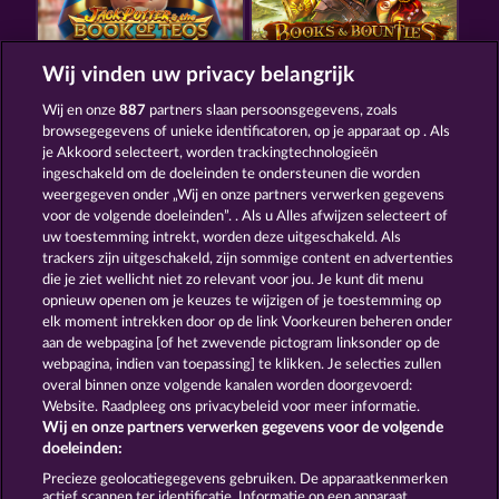
Wij vinden uw privacy belangrijk
JACK POTTER AND THE BOOK OF TEOS
BOOKS AND BOUNTIES
Wij en onze
887
partners slaan persoonsgegevens, zoals
browsegegevens of unieke identificatoren, op je apparaat op . Als
je Akkoord selecteert, worden trackingtechnologieën
ingeschakeld om de doeleinden te ondersteunen die worden
weergegeven onder „Wij en onze partners verwerken gegevens
voor de volgende doeleinden”. . Als u Alles afwijzen selecteert of
uw toestemming intrekt, worden deze uitgeschakeld. Als
MAGIC BOOK 6
RAMSES BOOK
trackers zijn uitgeschakeld, zijn sommige content en advertenties
die je ziet wellicht niet zo relevant voor jou. Je kunt dit menu
opnieuw openen om je keuzes te wijzigen of je toestemming op
elk moment intrekken door op de link Voorkeuren beheren onder
Algemene voorwaarden
Privacyverklaring
aan de webpagina [of het zwevende pictogram linksonder op de
webpagina, indien van toepassing] te klikken. Je selecties zullen
Colofon
Bedrijf
FAQ
Woordenlijst
overal binnen onze volgende kanalen worden doorgevoerd:
Website. Raadpleeg ons privacybeleid voor meer informatie.
Wij en onze partners verwerken gegevens voor de volgende
Partnerprogramma
Facebook
doeleinden:
Terugbetalingsverzoek indienen
Precieze geolocatiegegevens gebruiken. De apparaatkenmerken
actief scannen ter identificatie. Informatie op een apparaat