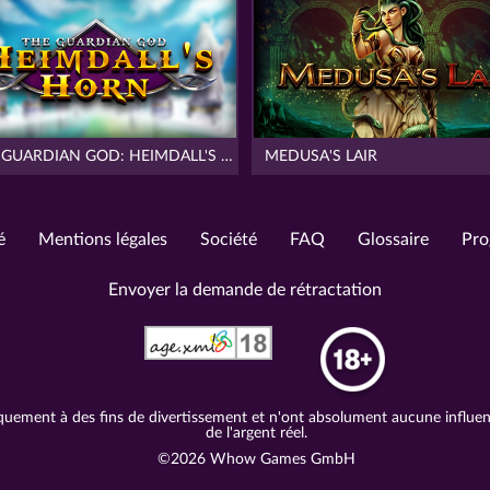
THE GUARDIAN GOD: HEIMDALL'S HORN
MEDUSA'S LAIR
é
Mentions légales
Société
FAQ
Glossaire
Pro
Envoyer la demande de rétractation
quement à des fins de divertissement et n'ont absolument aucune influence
de l'argent réel.
©2026 Whow Games GmbH