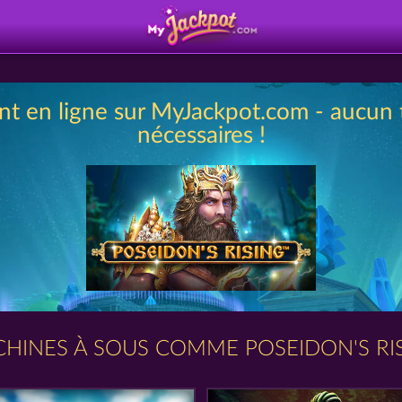
ent en ligne sur MyJackpot.com - aucun 
nécessaires !
HINES À SOUS COMME POSEIDON'S RI