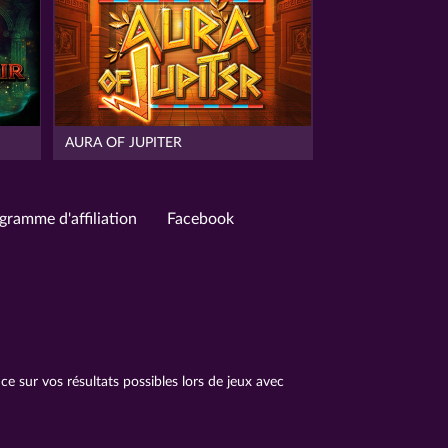
AURA OF JUPITER
gramme d'affiliation
Facebook
 sur vos résultats possibles lors de jeux avec