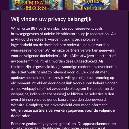
Wij vinden uw privacy belangrijk
THE GUARDIAN GOD: HEIMDALL'S HORN
GATES OF ISHTAR
Wij en onze
887
partners slaan persoonsgegevens, zoals
browsegegevens of unieke identificatoren, op je apparaat op . Als
je Akkoord selecteert, worden trackingtechnologieën
ingeschakeld om de doeleinden te ondersteunen die worden
weergegeven onder „Wij en onze partners verwerken gegevens
voor de volgende doeleinden”. . Als u Alles afwijzen selecteert of
uw toestemming intrekt, worden deze uitgeschakeld. Als
DEMI GODS V
DEMI GODS IV - THE GOLDEN ERA
trackers zijn uitgeschakeld, zijn sommige content en advertenties
die je ziet wellicht niet zo relevant voor jou. Je kunt dit menu
opnieuw openen om je keuzes te wijzigen of je toestemming op
elk moment intrekken door op de link Voorkeuren beheren onder
Algemene voorwaarden
Privacyverklaring
aan de webpagina [of het zwevende pictogram linksonder op de
webpagina, indien van toepassing] te klikken. Je selecties zullen
Colofon
Bedrijf
FAQ
Woordenlijst
overal binnen onze volgende kanalen worden doorgevoerd:
Website. Raadpleeg ons privacybeleid voor meer informatie.
Wij en onze partners verwerken gegevens voor de volgende
Partnerprogramma
Facebook
doeleinden:
Terugbetalingsverzoek indienen
Precieze geolocatiegegevens gebruiken. De apparaatkenmerken
actief scannen ter identificatie. Informatie op een apparaat