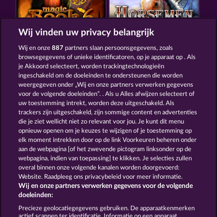
Wij vinden uw privacy belangrijk
MAGIC BOOK 6
HORSEMEN
Wij en onze
887
partners slaan persoonsgegevens, zoals
browsegegevens of unieke identificatoren, op je apparaat op . Als
je Akkoord selecteert, worden trackingtechnologieën
ingeschakeld om de doeleinden te ondersteunen die worden
weergegeven onder „Wij en onze partners verwerken gegevens
voor de volgende doeleinden”. . Als u Alles afwijzen selecteert of
uw toestemming intrekt, worden deze uitgeschakeld. Als
GATES OF PERSIA
40 THIEVES
trackers zijn uitgeschakeld, zijn sommige content en advertenties
die je ziet wellicht niet zo relevant voor jou. Je kunt dit menu
opnieuw openen om je keuzes te wijzigen of je toestemming op
elk moment intrekken door op de link Voorkeuren beheren onder
Algemene voorwaarden
Privacyverklaring
aan de webpagina [of het zwevende pictogram linksonder op de
webpagina, indien van toepassing] te klikken. Je selecties zullen
Colofon
Bedrijf
FAQ
Woordenlijst
overal binnen onze volgende kanalen worden doorgevoerd:
Website. Raadpleeg ons privacybeleid voor meer informatie.
Wij en onze partners verwerken gegevens voor de volgende
Partnerprogramma
Facebook
doeleinden:
Terugbetalingsverzoek indienen
Precieze geolocatiegegevens gebruiken. De apparaatkenmerken
actief scannen ter identificatie. Informatie op een apparaat