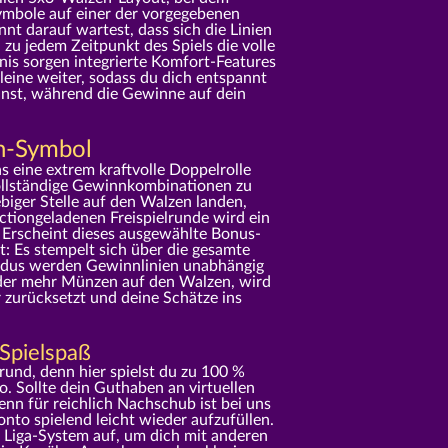
ymbole auf einer der vorgegebenen
t darauf wartest, dass sich die Linien
 zu jedem Zeitpunkt des Spiels die volle
bnis sorgen integrierte Komfort-Features
leine weiter, sodass du dich entspannt
nnst, während die Gewinne auf dein
h-Symbol
 eine extrem kraftvolle Doppelrolle
vollständige Gewinnkombinationen zu
biger Stelle auf den Walzen landen,
 actiongeladenen Freispielrunde wird ein
. Erscheint dieses ausgewählte Bonus-
t: Es stempelt sich über die gesamte
lmodus werden Gewinnlinien unabhängig
oder mehr Münzen auf den Walzen, wird
 zurücksetzt und deine Schätze ins
 Spielspaß
und, denn hier spielst du zu 100 %
o. Sollte dein Guthaben an virtuellen
enn für reichlich Nachschub ist bei uns
nto spielend leicht wieder aufzufüllen.
n Liga-System auf, um dich mit anderen