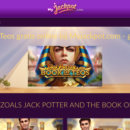
s
Teos gratis online bij MyJackpot.com -
 ZOALS JACK POTTER AND THE BOOK O