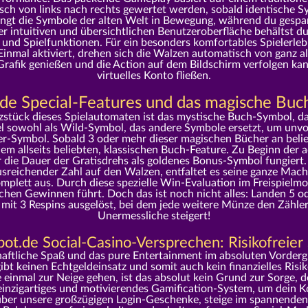
ch von links nach rechts gewertet werden, sobald identische S
ngt die Symbole der alten Welt in Bewegung, während du gespann
r intuitiven und übersichtlichen Benutzeroberfläche behältst du
e und Spielfunktionen. Für ein besonders komfortables Spielerle
inmal aktiviert, drehen sich die Walzen automatisch von ganz al
Grafik genießen und die Action auf dem Bildschirm verfolgen ka
virtuelles Konto fließen.
de Special-Features und das magische Buc
zstück dieses Spielautomaten ist das mystische Buch-Symbol, das
iel sowohl als Wild-Symbol, das andere Symbole ersetzt, um un
tter-Symbol. Sobald 3 oder mehr dieser magischen Bücher an belie
 dem allseits beliebten, klassischen Buch-Feature. Zu Beginn der
r die Dauer der Gratisdrehs als goldenes Bonus-Symbol fungiert
sreichender Zahl auf den Walzen, entfaltet es seine ganze Mach
omplett aus. Durch diese spezielle Win-Evaluation im Freispie
schen Gewinnen führt. Doch das ist noch nicht alles: Landen 5 
 mit 3 Respins ausgelöst, bei dem jede weitere Münze den Zähler
Unermessliche steigert!
ot.de Social-Casino-Versprechen: Risikofreier
haftliche Spaß und das pure Entertainment im absoluten Vordergr
gibt keinen Echtgeldeinsatz und somit auch kein finanzielles Risik
einmal zur Neige gehen, ist das absolut kein Grund zur Sorge, d
inzigartiges und motivierendes Gamification-System, um dein Ko
 über unsere großzügigen Login-Geschenke, steige im spannende