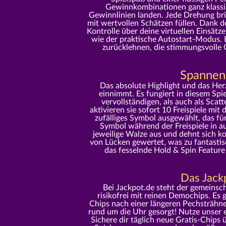
Gewinnkombinationen ganz klassis
Gewinnlinien landen. Jede Drehung bri
mit wertvollen Schätzen füllen. Dank de
Kontrolle über deine virtuellen Einsätz
wie der praktische Autostart-Modus. E
zurücklehnen, die stimmungsvolle 
Spannen
Das absolute Highlight und das Her
einnimmt. Es fungiert in diesem Sp
vervollständigen, als auch als Sca
aktivieren sie sofort 10 Freispiele mit
zufälliges Symbol ausgewählt, das fü
Symbol während der Freispiele in au
jeweilige Walze aus und dehnt sich k
von Lücken gewertet, was zu fantasti
das fesselnde Hold & Spin Feature
Das Jackp
Bei Jackpot.de steht der gemeinsc
risikofrei mit reinen Demochips. Es 
Chips nach einer längeren Pechsträhne 
rund um die Uhr gesorgt! Nutze unser e
Sichere dir täglich neue Gratis-Chips