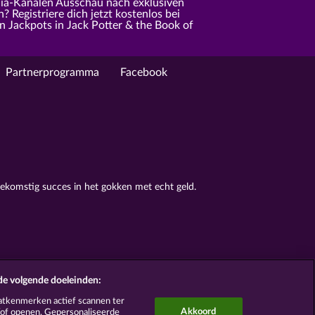
dia-Kanälen Ausschau nach exklusiven
Registriere dich jetzt kostenlos bei
en Jackpots in Jack Potter & the Book of
Partnerprogramma
Facebook
oekomstig succes in het gokken met echt geld.
de volgende doeleinden:
atkenmerken actief scannen ter
Akkoord
n/of openen. Gepersonaliseerde