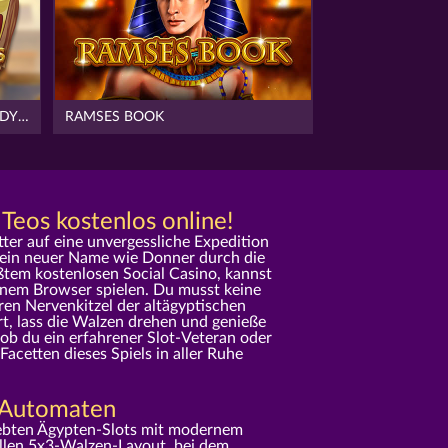
JACK POTTER & THE BOOK OF DYNASTIES 6
RAMSES BOOK
Teos kostenlos online!
ter auf eine unvergessliche Expedition
 ein neuer Name wie Donner durch die
ößtem kostenlosen Social Casino, kannst
nem Browser spielen. Du musst keine
ren Nervenkitzel der altägyptischen
rt, lass die Walzen drehen und genieße
 ob du ein erfahrener Slot-Veteran oder
Facetten dieses Spiels in aller Ruhe
n Automaten
liebten Ägypten-Slots mit modernem
ellen 5x3-Walzen-Layout, bei dem