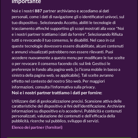
importante
Noi e i nostri
887
partner archiviamo e accediamo ai dati
personali, come i dati di navigazione gli o identificatori univoci, sul
tuo dispositivo . Selezionando Accetto, abiliti le tecnologie di
SNEGUROCHKA
BEER PARTY
tracciamento affinché supportino gli scopi mostrati alla voce "Noi
e i nostri partner trattiamo i dati da fornire". Selezionando Rifiuta
tutti o revocando il tuo consenso, le disabiliti. Nel caso in cui
Termini e condizioni
queste tecnologie dovessero essere disabilitate, alcuni contenuti
e annunci visualizzati potrebbero non essere rilevanti. Puoi
accedere nuovamente a questo menu per modificare le tue scelte
Informativa sulla privacy
Note legali
o per revocare il consenso facendo clic sul link Gestisci le
preferenze in fondo alla pagina web. [o l'icona mobile in basso a
Società
FAQ
Glossario
sinistra della pagina web, se applicabile]. Tali scelte avranno
effetto nel contesto del nostro Sito web. Per maggiori
informazioni, consulta l'Informativa sulla privacy.
Programma di affiliazione
Facebook
Noi e i nostri partner trattiamo i dati per fornire:
Invia richiesta di recesso
Utilizzare dati di geolocalizzazione precisi. Scansione attiva delle
caratteristiche del dispositivo ai fini dell’identificazione. Archiviare
informazioni su dispositivo e/o accedervi. Pubblicità e contenuti
personalizzati, valutazione dei contenuti e dell’efficacia della
pubblicità, ricerche sul pubblico, sviluppo di servizi.
Elenco dei partner (fornitori)
I giochi social da casinò sono volti esclusivamente