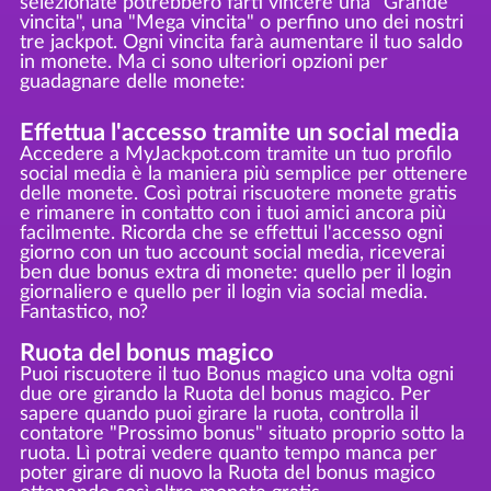
selezionate potrebbero farti vincere una "Grande
vincita", una "Mega vincita" o perfino uno dei nostri
tre jackpot. Ogni vincita farà aumentare il tuo saldo
in monete. Ma ci sono ulteriori opzioni per
guadagnare delle monete:
Effettua l'accesso tramite un social media
Accedere a MyJackpot.com tramite un tuo profilo
social media è la maniera più semplice per ottenere
delle monete. Così potrai riscuotere monete gratis
e rimanere in contatto con i tuoi amici ancora più
facilmente. Ricorda che se effettui l'accesso ogni
giorno con un tuo account social media, riceverai
ben due bonus extra di monete: quello per il login
giornaliero e quello per il login via social media.
Fantastico, no?
Ruota del bonus magico
Puoi riscuotere il tuo Bonus magico una volta ogni
due ore girando la Ruota del bonus magico. Per
sapere quando puoi girare la ruota, controlla il
contatore "Prossimo bonus" situato proprio sotto la
ruota. Lì potrai vedere quanto tempo manca per
poter girare di nuovo la Ruota del bonus magico