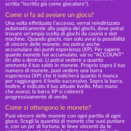
scritta "Iscritto già come giocatore").
Come si fa ad avviare un gioco?
Una volta effettuato l'accesso, verrai reindirizzato
automaticamente alla pagina dei giochi, dove potrai
trovare un'ampia scelta di giochi da casinò e slot
machine. Quando giochi, non solo avrai la possibilità
di vincere delle monete, ma potrai anche
accumulare dei punti esperienza (XP). Per sapere
quante monete hai accumulato, vai su "ACCOUNT"
(in alto a destra). Lì potrai vedere a quanto
ammonta il tuo saldo in monete. Proprio sopra il tuo
numero di monete, puoi vedere una barra
esperienza (XP) che ti indicherà quanto ti manca
per raggiungere il livello successivo. Sopra la barra,
inoltre, è indicato il tuo attuale livello. Man mano
che avanzi, la barra XP si colorerà
progressivamente di verde.
Come si ottengono le monete?
Puoi vincere delle monete con ogni partita di ogni
gioco. Scegli la quantità di monete che vuoi puntare
e, con un po' di fortuna, le linee vincenti da te