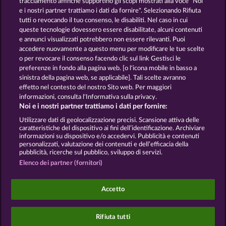
'[dot]' com
tracciamento affinché supportino gli scopi mostrati alla voce "Noi
e i nostri partner trattiamo i dati da fornire". Selezionando Rifiuta
tutti o revocando il tuo consenso, le disabiliti. Nel caso in cui
Termini e condizioni
queste tecnologie dovessero essere disabilitate, alcuni contenuti
e annunci visualizzati potrebbero non essere rilevanti. Puoi
accedere nuovamente a questo menu per modificare le tue scelte
Informativa sulla privacy
Note legali
o per revocare il consenso facendo clic sul link Gestisci le
preferenze in fondo alla pagina web. [o l'icona mobile in basso a
Società
FAQ
Glossario
sinistra della pagina web, se applicabile]. Tali scelte avranno
effetto nel contesto del nostro Sito web. Per maggiori
Programma di affiliazione
Facebook
informazioni, consulta l'Informativa sulla privacy.
Noi e i nostri partner trattiamo i dati per fornire:
Invia richiesta di recesso
Utilizzare dati di geolocalizzazione precisi. Scansione attiva delle
caratteristiche del dispositivo ai fini dell’identificazione. Archiviare
informazioni su dispositivo e/o accedervi. Pubblicità e contenuti
personalizzati, valutazione dei contenuti e dell’efficacia della
pubblicità, ricerche sul pubblico, sviluppo di servizi.
Elenco dei partner (fornitori)
I giochi social da casinò sono volti esclusivamente
all'intrattenimento e non esercitano alcuna
Accetto
influenza sull’eventuale futuro utilizzo di giochi
d'azzardo con denaro reale.
©2026 Whow Games GmbH
Rifiuta tutti