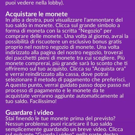
puoi vedere nella lobby).
Acquistare le monete
In alto a destra, puoi visualizzare l'ammontare del
tuo saldo in monete. Clicca sul grande simbolo a
forma di moneta con la scritta "Negozio" per
comprare delle monete. Una volta al giorno, avrai la
possibilità di riscuotere un esclusivo bonus gratis
proprio nel nostro negozio di monete. Una volta
indirizzato alla pagina del nostro negozio, troverai
dei pacchetti pieni di monete tra cui scegliere. Più
monete comprerai, più grande sarà lo sconto che ti
offriremo sul tuo acquisto. Clicca su "Acquista ora"
e verrai reindirizzato alla cassa, dove potrai
selezionare il metodo di pagamento che preferisci.
A questo punto, verrai guidato passo dopo passo nel
processo di pagamento e le monete da te
acquistate verranno aggiunte automaticamente al
tuo saldo. Facilissimo!
Guardare i video
Stai finendo le tue monete prima del previsto?
Nessun problema: puoi ricaricare il tuo saldo
semplicemente guardando un breve video. Clicca
sul pulsante "Guarda i video", nella parte destra