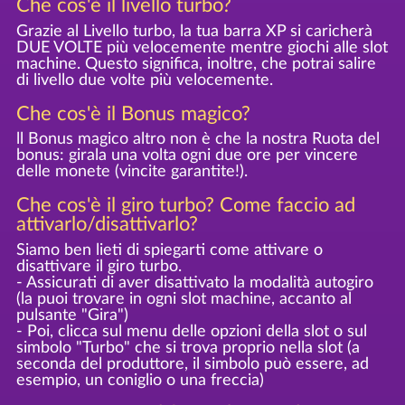
Che cos'è il livello turbo?
Grazie al Livello turbo, la tua barra XP si caricherà
DUE VOLTE più velocemente mentre giochi alle slot
machine. Questo significa, inoltre, che potrai salire
di livello due volte più velocemente.
Che cos'è il Bonus magico?
ll Bonus magico altro non è che la nostra Ruota del
bonus: girala una volta ogni due ore per vincere
delle monete (vincite garantite!).
Che cos'è il giro turbo? Come faccio ad
attivarlo/disattivarlo?
Siamo ben lieti di spiegarti come attivare o
disattivare il giro turbo.
- Assicurati di aver disattivato la modalità autogiro
(la puoi trovare in ogni slot machine, accanto al
pulsante "Gira")
- Poi, clicca sul menu delle opzioni della slot o sul
simbolo "Turbo" che si trova proprio nella slot (a
seconda del produttore, il simbolo può essere, ad
esempio, un coniglio o una freccia)