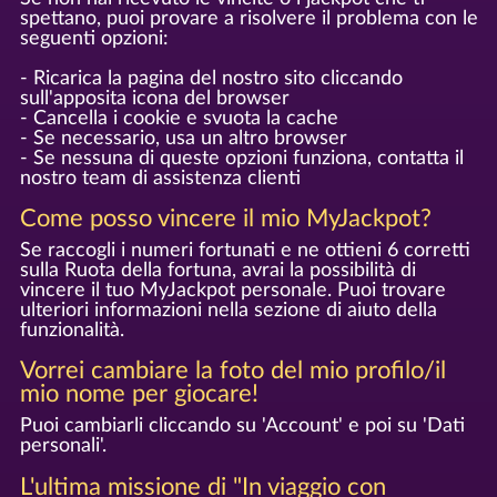
spettano, puoi provare a risolvere il problema con le
seguenti opzioni:
- Ricarica la pagina del nostro sito cliccando
sull'apposita icona del browser
- Cancella i cookie e svuota la cache
- Se necessario, usa un altro browser
- Se nessuna di queste opzioni funziona, contatta il
nostro team di assistenza clienti
Come posso vincere il mio MyJackpot?
Se raccogli i numeri fortunati e ne ottieni 6 corretti
sulla Ruota della fortuna, avrai la possibilità di
vincere il tuo MyJackpot personale. Puoi trovare
ulteriori informazioni nella sezione di aiuto della
funzionalità.
Vorrei cambiare la foto del mio profilo/il
mio nome per giocare!
Puoi cambiarli cliccando su 'Account' e poi su 'Dati
personali'.
L'ultima missione di "In viaggio con