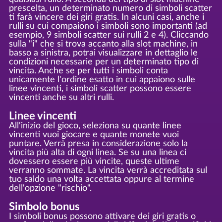
prescelta, un determinato numero di simboli scatter
ti farà vincere dei giri gratis. In alcuni casi, anche i
rulli su cui compaiono i simboli sono importanti (ad
esempio, 9 simboli scatter sui rulli 2 e 4). Cliccando
sulla "i" che si trova accanto alla slot machine, in
basso a sinistra, potrai visualizzare in dettaglio le
condizioni necessarie per un determinato tipo di
vincita. Anche se per tutti i simboli conta
unicamente l'ordine esatto in cui appaiono sulle
linee vincenti, i simboli scatter possono essere
vincenti anche su altri rulli.
Linee vincenti
All'inizio del gioco, seleziona su quante linee
vincenti vuoi giocare e quante monete vuoi
puntare. Verrà presa in considerazione solo la
vincita più alta di ogni linea. Se su una linea ci
dovessero essere più vincite, queste ultime
verranno sommate. La vincita verrà accreditata sul
tuo saldo una volta accettata oppure al termine
dell'opzione "rischio".
Simbolo bonus
I simboli bonus possono attivare dei giri gratis o