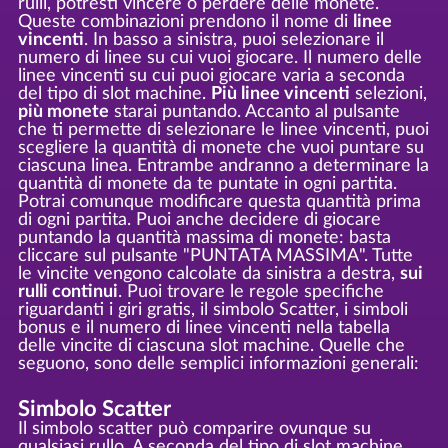
rulli, potresti vincere o perdere delle monete.
Queste combinazioni prendono il nome di
linee
vincenti
. In basso a sinistra, puoi selezionare il
numero di linee su cui vuoi giocare. Il numero delle
linee vincenti su cui puoi giocare varia a seconda
del tipo di slot machine.
Più linee vincenti
selezioni,
più monete
starai puntando. Accanto al pulsante
che ti permette di selezionare le linee vincenti, puoi
scegliere la quantità di monete che vuoi puntare su
ciascuna linea. Entrambe andranno a determinare la
quantità di monete da te puntate in ogni partita.
Potrai comunque modificare questa quantità prima
di ogni partita. Puoi anche decidere di giocare
puntando la quantità massima di monete: basta
cliccare sul pulsante "PUNTATA MASSIMA". Tutte
le vincite vengono calcolate da sinistra a destra,
sui
rulli continui
. Puoi trovare le regole specifiche
riguardanti i giri gratis, il simbolo Scatter, i simboli
bonus e il numero di linee vincenti nella tabella
delle vincite di ciascuna slot machine. Quelle che
seguono, sono delle semplici informazioni generali:
Simbolo Scatter
Il simbolo scatter può comparire ovunque su
qualsiasi rullo. A seconda del tipo di slot machine