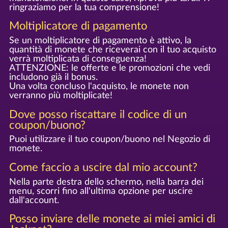
ringraziamo per la tua comprensione!
Moltiplicatore di pagamento
Se un moltiplicatore di pagamento è attivo, la
quantità di monete che riceverai con il tuo acquisto
verrà moltiplicata di conseguenza!
ATTENZIONE: le offerte e le promozioni che vedi
includono già il bonus.
Una volta concluso l'acquisto, le monete non
verranno più moltiplicate!
Dove posso riscattare il codice di un
coupon/buono?
Puoi utilizzare il tuo coupon/buono nel Negozio di
monete.
Come faccio a uscire dal mio account?
Nella parte destra dello schermo, nella barra dei
menu, scorri fino all'ultima opzione per uscire
dall'account.
Posso inviare delle monete ai miei amici di