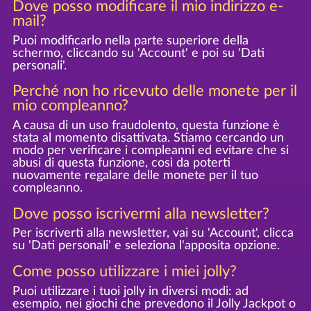
Dove posso modificare il mio indirizzo e-
mail?
Puoi modificarlo nella parte superiore della
schermo, cliccando su 'Account' e poi su 'Dati
personali'.
Perché non ho ricevuto delle monete per il
mio compleanno?
A causa di un uso fraudolento, questa funzione è
stata al momento disattivata. Stiamo cercando un
modo per verificare i compleanni ed evitare che si
abusi di questa funzione, così da poterti
nuovamente regalare delle monete per il tuo
compleanno.
Dove posso iscrivermi alla newsletter?
Per iscriverti alla newsletter, vai su 'Account', clicca
su 'Dati personali' e seleziona l'apposita opzione.
Come posso utilizzare i miei jolly?
Puoi utilizzare i tuoi jolly in diversi modi: ad
esempio, nei giochi che prevedono il Jolly Jackpot o