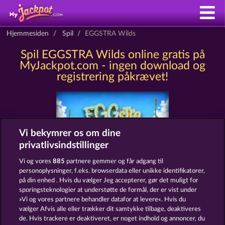
Hjemmesiden
Spil
EGGSTRA Wilds
Spil EGGSTRA Wilds online gratis på
MyJackpot.com - ingen download og
registrering påkrævet!
Vi bekymrer os om dine
privatlivsindstillinger
Vi og vores
885
partnere gemmer og får adgang til
personoplysninger, f.eks. browserdata eller unikke identifikatorer,
Vilkår og betingelser
Datasikkerhed
på din enhed . Hvis du vælger Jeg accepterer, gør det muligt for
sporingsteknologier at understøtte de formål, der er vist under
Kontakt
Virksomhed
FAQ
Ordliste
»Vi og vores partnere behandler datafor at levere«. Hvis du
vælger Afvis alle eller trækker dit samtykke tilbage, deaktiveres
Tilsluttet program
Facebook
de. Hvis trackere er deaktiveret, er noget indhold og annoncer, du