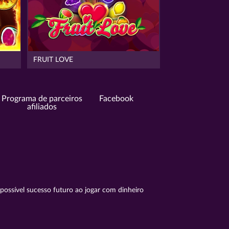
FRUIT LOVE
Programa de parceiros
Facebook
afiliados
possível sucesso futuro ao jogar com dinheiro