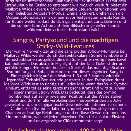
sorgt für ununterbrochene Spannung im Sekundentakt. Damit dein
Strandurlaub im Casino so entspannt wie möglich verläuft, bietet dir
Mallorca Wilds clevere und komfortable Steuerungsfunktionen wie
den beliebten Autostart-Modus. Einmal aktiviert, drehen sich die
Walzen automatisch mit deinem zuvor festgelegten Einsatz Runde
für Runde weiter, sodass du dich ganz entspannt zurücklehnen und
die sommerliche Action auf dem Bildschirm genießen kannst,
während dein virtueller Kontostand wächst.
Sangria, Partysound und die mächtigen
Sticky-Wild-Features
Der wahre Nervenkitzel und die ganz großen Whow-Momente bei
Mallorca Wilds werden durch die spektakulären Sondersymbole und
Bonusfunktionen ausgelöst, die dein Spiel auf ein völlig neues Level
katapultieren. Das absolute Highlight auf der Tanzfläche ist der prall
gefüllte Sangria-Eimer, der in diesem Spiel als das mächtige Scatter-
Symbol fungiert. Sobald drei oder mehr dieser begehrten Sangria-
Eimer gleichzeitig auf den Walzen 1, 3 und 5 landen, wird die
legendäre Freispiel-Bonusrunde gestartet. In den Freispielen dreht
Mallorca Wilds erst so richtig auf: Jedes Mal, wenn das Wild-Symbol
einläuft, entfaltet es seine ganze magische Kraft und wird zu einem
sogenannten Sticky Wild. Das bedeutet, dass das Symbol
bombenfest auf seiner jeweiligen Position auf der Walze stehen
bleibt und dort für alle verbleibenden Freispiel-Runden als Joker
gewertet wird, um dir gigantische Gewinnkombinationen zu sichern.
Da die fiesen Symbole dahinter ignoriert werden, steigen deine
Chancen auf saftige Belohnungen und endlose Gewinnsträhnen ins
Unermessliche, was bei jedem einzelnen Dreh für absolute Ekstase
und unvergessliche Glücksmomente sorgt.
Das Jackpot.de Versprechen: 100 % risikofreies