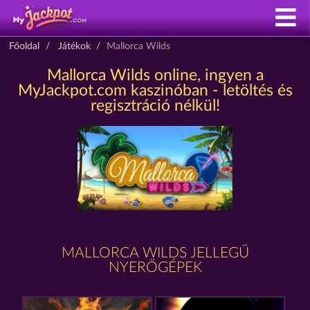
Főoldal
Játékok
Mallorca Wilds
Mallorca Wilds online, ingyen a
MyJackpot.com kaszinóban - letöltés és
regisztráció nélkül!
MALLORCA WILDS JELLEGŰ
NYERŐGÉPEK