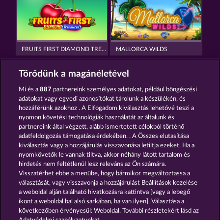
FRUITS FIRST DIAMOND TREASURES
MALLORCA WILDS
Törődünk a magánéletével
Mi és a
887
partnereink személyes adatokat, például böngészési
adatokat vagy egyedi azonosítókat tárolunk a készülékén, és
hozzáférünk azokhoz . A Elfogadom kiválasztás lehetővé teszi a
nyomon követési technológiák használatát az általunk és
BACK TO THE FRUITS ROAR
FANCY FRUITS ROAR
partnereink által végzett, alább ismertetett célokból történő
adatfeldolgozás támogatása érdekében. . A Összes elutasítása
kiválasztás vagy a hozzájárulás visszavonása letiltja ezeket. Ha a
Részvételi feltételek
nyomkövetők le vannak tiltva, akkor néhány látott tartalom és
hirdetés nem feltétlenül lesz releváns az Ön számára.
Visszatérhet ebbe a menübe, hogy bármikor megváltoztassa a
Adatkezelési tájékoztató
Impresszum
választását, vagy visszavonja a hozzájárulást Beállítások kezelése
a weboldal alján található hivatkozásra kattintva [vagy a lebegő
A cég
GYIK
Szójegyzék
ikont a weboldal bal alsó sarkában, ha van ilyen]. Választása a
következőben érvényesül: Weboldal. További részletekért lásd az