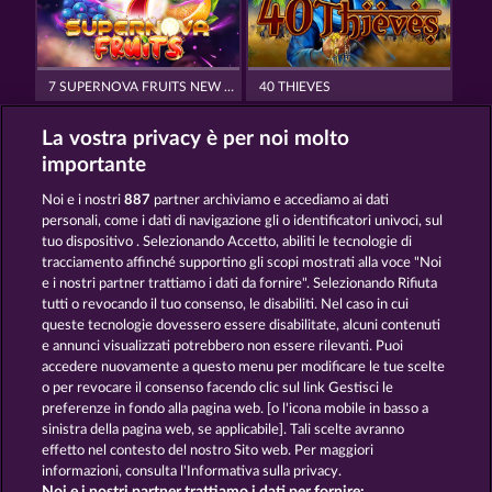
7 SUPERNOVA FRUITS NEW LIMITS
40 THIEVES
La vostra privacy è per noi molto
importante
Noi e i nostri
887
partner archiviamo e accediamo ai dati
personali, come i dati di navigazione gli o identificatori univoci, sul
tuo dispositivo . Selezionando Accetto, abiliti le tecnologie di
FANCY FRUITS ROAR
MIGHTY 40
tracciamento affinché supportino gli scopi mostrati alla voce "Noi
e i nostri partner trattiamo i dati da fornire". Selezionando Rifiuta
tutti o revocando il tuo consenso, le disabiliti. Nel caso in cui
Termini e condizioni
queste tecnologie dovessero essere disabilitate, alcuni contenuti
e annunci visualizzati potrebbero non essere rilevanti. Puoi
accedere nuovamente a questo menu per modificare le tue scelte
Informativa sulla privacy
Note legali
o per revocare il consenso facendo clic sul link Gestisci le
preferenze in fondo alla pagina web. [o l'icona mobile in basso a
Società
FAQ
Glossario
sinistra della pagina web, se applicabile]. Tali scelte avranno
effetto nel contesto del nostro Sito web. Per maggiori
Programma di affiliazione
Facebook
informazioni, consulta l'Informativa sulla privacy.