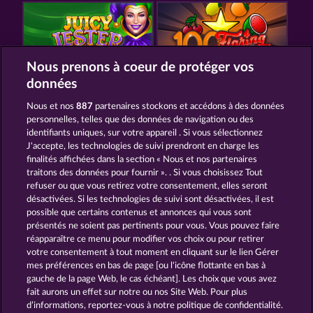
Nous prenons à coeur de protéger vos
données
JUICY JESTER
100 FLARING FRUITS
Nous et nos
887
partenaires stockons et accédons à des données
personnelles, telles que des données de navigation ou des
identifiants uniques, sur votre appareil . Si vous sélectionnez
J'accepte, les technologies de suivi prendront en charge les
finalités affichées dans la section « Nous et nos partenaires
traitons des données pour fournir ». . Si vous choisissez Tout
refuser ou que vous retirez votre consentement, elles seront
40 SEVENS
BLAZING STAR
désactivées. Si les technologies de suivi sont désactivées, il est
possible que certains contenus et annonces qui vous sont
présentés ne soient pas pertinents pour vous. Vous pouvez faire
CGU
Charte de confidentialité
réapparaître ce menu pour modifier vos choix ou pour retirer
votre consentement à tout moment en cliquant sur le lien Gérer
mes préférences en bas de page [ou l'icône flottante en bas à
Mentions légales
Société
FAQ
gauche de la page Web, le cas échéant]. Les choix que vous avez
fait aurons un effet sur notre ou nos Site Web. Pour plus
Glossaire
Programme d'affiliation
d’informations, reportez-vous à notre politique de confidentialité.