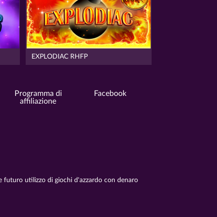
EXPLODIAC RHFP
Programma di
Facebook
affiliazione
e futuro utilizzo di giochi d'azzardo con denaro