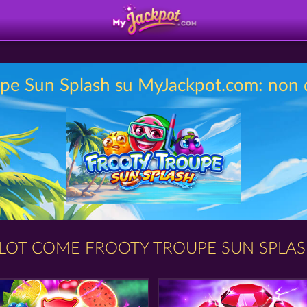
upe Sun Splash su MyJackpot.com: non dev
LOT COME FROOTY TROUPE SUN SPLA