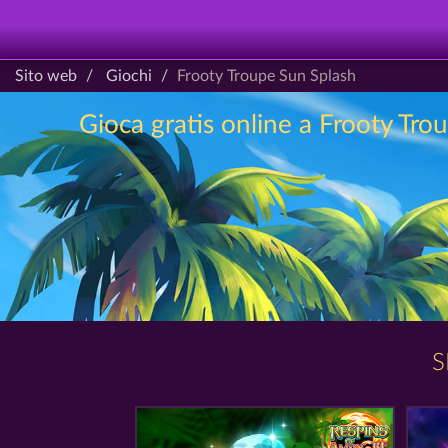
Sito web
Giochi
Frooty Troupe Sun Splash
Gioca gratis online a Frooty Tro
S