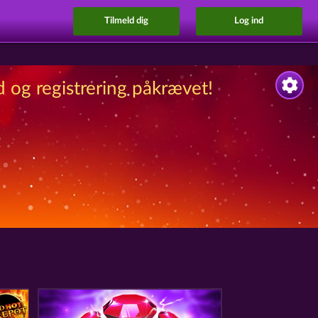
Tilmeld dig
Log ind
d og registrering påkrævet!