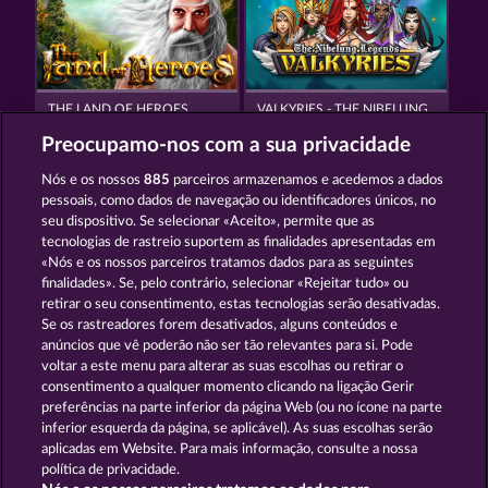
THE LAND OF HEROES
VALKYRIES - THE NIBELUNG LEGENDS
Preocupamo-nos com a sua privacidade
Nós e os nossos
885
parceiros armazenamos e acedemos a dados
pessoais, como dados de navegação ou identificadores únicos, no
seu dispositivo. Se selecionar «Aceito», permite que as
tecnologias de rastreio suportem as finalidades apresentadas em
«Nós e os nossos parceiros tratamos dados para as seguintes
MYSTIC FORCE
MAGIC STONE
finalidades». Se, pelo contrário, selecionar «Rejeitar tudo» ou
retirar o seu consentimento, estas tecnologias serão desativadas.
Se os rastreadores forem desativados, alguns conteúdos e
Termos e Condições
anúncios que vê poderão não ser tão relevantes para si. Pode
voltar a este menu para alterar as suas escolhas ou retirar o
consentimento a qualquer momento clicando na ligação Gerir
Declaração de Privacidade
Marca
preferências na parte inferior da página Web (ou no ícone na parte
inferior esquerda da página, se aplicável). As suas escolhas serão
Empresa
Perguntas frequentes
Glossário
aplicadas em Website. Para mais informação, consulte a nossa
política de privacidade.