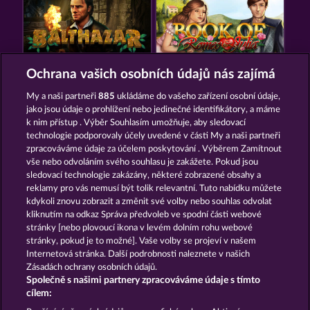
BALTHAZAR
BOOK OF ROMEO AND JULIA
Ochrana vašich osobních údajů nás zajímá
My a naši partneři
885
ukládáme do vašeho zařízení osobní údaje,
jako jsou údaje o prohlížení nebo jedinečné identifikátory, a máme
k nim přístup . Výběr Souhlasím umožňuje, aby sledovací
technologie podporovaly účely uvedené v části My a naši partneři
zpracováváme údaje za účelem poskytování . Výběrem Zamítnout
vše nebo odvoláním svého souhlasu je zakážete. Pokud jsou
MAGIC BOOK
BOOK OF THE AGES
sledovací technologie zakázány, některé zobrazené obsahy a
reklamy pro vás nemusí být tolik relevantní. Tuto nabídku můžete
kdykoli znovu zobrazit a změnit své volby nebo souhlas odvolat
kliknutím na odkaz Správa předvoleb ve spodní části webové
Podmínky
Prohlášení o ochraně údajů
stránky [nebo plovoucí ikona v levém dolním rohu webové
stránky, pokud je to možné]. Vaše volby se projeví v našem
Kontakt
Společnost
Časté dotazy
Internetová stránka. Další podrobnosti naleznete v našich
Zásadách ochrany osobních údajů.
Společně s našimi partnery zpracováváme údaje s tímto
Glosář
Partnerský program
Facebook
cílem: