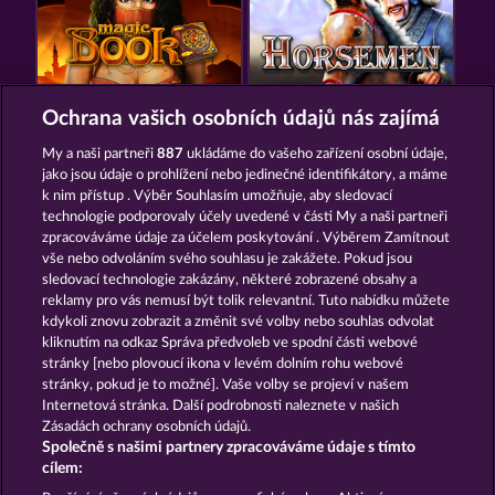
MAGIC BOOK
HORSEMEN
Ochrana vašich osobních údajů nás zajímá
My a naši partneři
887
ukládáme do vašeho zařízení osobní údaje,
jako jsou údaje o prohlížení nebo jedinečné identifikátory, a máme
k nim přístup . Výběr Souhlasím umožňuje, aby sledovací
technologie podporovaly účely uvedené v části My a naši partneři
zpracováváme údaje za účelem poskytování . Výběrem Zamítnout
vše nebo odvoláním svého souhlasu je zakážete. Pokud jsou
MAGIC BOOK 6
40 THIEVES
sledovací technologie zakázány, některé zobrazené obsahy a
reklamy pro vás nemusí být tolik relevantní. Tuto nabídku můžete
kdykoli znovu zobrazit a změnit své volby nebo souhlas odvolat
kliknutím na odkaz Správa předvoleb ve spodní části webové
Podmínky
Prohlášení o ochraně údajů
stránky [nebo plovoucí ikona v levém dolním rohu webové
stránky, pokud je to možné]. Vaše volby se projeví v našem
Kontakt
Společnost
Časté dotazy
Internetová stránka. Další podrobnosti naleznete v našich
Zásadách ochrany osobních údajů.
Společně s našimi partnery zpracováváme údaje s tímto
Glosář
Partnerský program
Facebook
cílem: