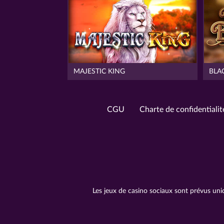
MAJESTIC KING
BLA
CGU
Charte de confidentialit
Les jeux de casino sociaux sont prévus uni