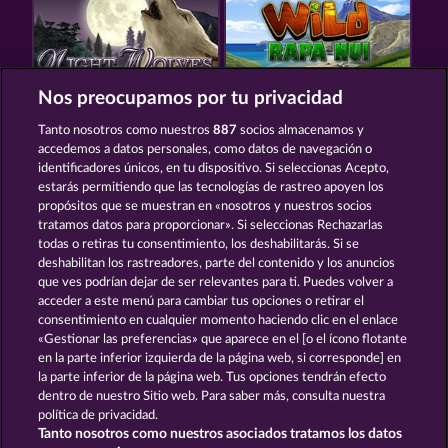
Nos preocupamos por tu privacidad
NIGHT WOLVES
WILD RAPA NUI
Tanto nosotros como nuestros
887
socios almacenamos y
accedemos a datos personales, como datos de navegación o
identificadores únicos, en tu dispositivo. Si seleccionas Acepto,
estarás permitiendo que las tecnologías de rastreo apoyen los
propósitos que se muestran en «nosotros y nuestros socios
tratamos datos para proporcionar». Si seleccionas Rechazarlas
todas o retiras tu consentimiento, los deshabilitarás. Si se
KING OF THE JUNGLE
BLACK BEAUTY
deshabilitan los rastreadores, parte del contenido y los anuncios
que ves podrían dejar de ser relevantes para ti. Puedes volver a
acceder a este menú para cambiar tus opciones o retirar el
Términos y condiciones
consentimiento en cualquier momento haciendo clic en el enlace
«Gestionar las preferencias» que aparece en el [o el ícono flotante
en la parte inferior izquierda de la página web, si corresponde] en
Declaración de privacidad
Aviso Legal
la parte inferior de la página web. Tus opciones tendrán efecto
dentro de nuestro Sitio web. Para saber más, consulta nuestra
Empresa
FAQ
Glosario
política de privacidad.
Tanto nosotros como nuestros asociados tratamos los datos