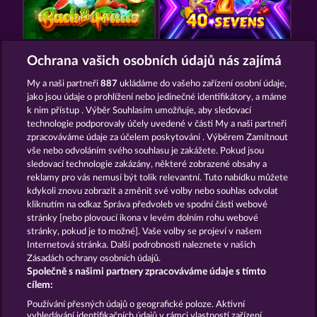
BACK TO THE FRUITS ROAR
40 SEVENS DIAMOND TREASURES
Ochrana vašich osobních údajů nás zajímá
My a naši partneři
887
ukládáme do vašeho zařízení osobní údaje,
jako jsou údaje o prohlížení nebo jedinečné identifikátory, a máme
k nim přístup . Výběr Souhlasím umožňuje, aby sledovací
technologie podporovaly účely uvedené v části My a naši partneři
zpracováváme údaje za účelem poskytování . Výběrem Zamítnout
vše nebo odvoláním svého souhlasu je zakážete. Pokud jsou
MAAAX DIAMONDS
WILD RUBIES
sledovací technologie zakázány, některé zobrazené obsahy a
reklamy pro vás nemusí být tolik relevantní. Tuto nabídku můžete
kdykoli znovu zobrazit a změnit své volby nebo souhlas odvolat
kliknutím na odkaz Správa předvoleb ve spodní části webové
Podmínky
Prohlášení o ochraně údajů
stránky [nebo plovoucí ikona v levém dolním rohu webové
stránky, pokud je to možné]. Vaše volby se projeví v našem
Kontakt
Společnost
Časté dotazy
Internetová stránka. Další podrobnosti naleznete v našich
Zásadách ochrany osobních údajů.
Společně s našimi partnery zpracováváme údaje s tímto
Glosář
Partnerský program
Facebook
cílem:
Podat Žádost o Odstoupení
Používání přesných údajů o geografické poloze. Aktivní
vyhledávání identifikačních údajů v rámci vlastností zařízení.