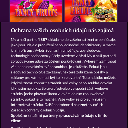
FANCY FRUITS
FANCY FRUITS ROAR
Ochrana vašich osobních údajů nás zajímá
My a naši partneři
887
ukládáme do vašeho zařízení osobní údaje,
jako jsou údaje o prohlížení nebo jedinečné identifikátory, a máme
k nim přístup . Výběr Souhlasím umožňuje, aby sledovací
technologie podporovaly účely uvedené v části My a naši partneři
zpracováváme údaje za účelem poskytování . Výběrem Zamítnout
vše nebo odvoláním svého souhlasu je zakážete. Pokud jsou
FRUITS & WILDS 2
ROYAL SEVEN
sledovací technologie zakázány, některé zobrazené obsahy a
reklamy pro vás nemusí být tolik relevantní. Tuto nabídku můžete
kdykoli znovu zobrazit a změnit své volby nebo souhlas odvolat
kliknutím na odkaz Správa předvoleb ve spodní části webové
Podmínky
Prohlášení o ochraně údajů
stránky [nebo plovoucí ikona v levém dolním rohu webové
stránky, pokud je to možné]. Vaše volby se projeví v našem
Kontakt
Společnost
Časté dotazy
Internetová stránka. Další podrobnosti naleznete v našich
Zásadách ochrany osobních údajů.
Společně s našimi partnery zpracováváme údaje s tímto
Glosář
Partnerský program
Facebook
cílem: