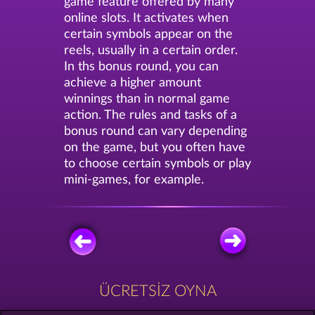
game feature offered by many
online slots. It activates when
certain symbols appear on the
reels, usually in a certain order.
In ths bonus round, you can
achieve a higher amount
winnings than in normal game
action. The rules and tasks of a
bonus round can vary depending
on the game, but you often have
to choose certain symbols or play
mini-games, for example.
ÜCRETSIZ OYNA