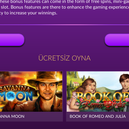
hese bonus features can come in the form of free spins, mini-ga
e slot. Bonus features are there to enhance the gaming experien
ty to increase your winnings.
ÜCRETSIZ OYNA
ANNA MOON
BOOK OF ROMEO AND JULIA