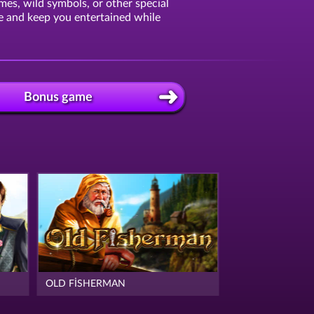
mes, wild symbols, or other special
ce and keep you entertained while
Bonus game
OLD FISHERMAN