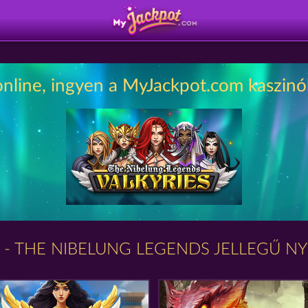
nline, ingyen a MyJackpot.com kaszinóban
S - THE NIBELUNG LEGENDS JELLEGŰ N