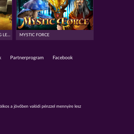
DRAGONHEART THE NIBELUNG LEGENDS
MYSTIC FORCE
k
Partnerprogram
Facebook
átékos a jövőben valódi pénzzel mennyire lesz