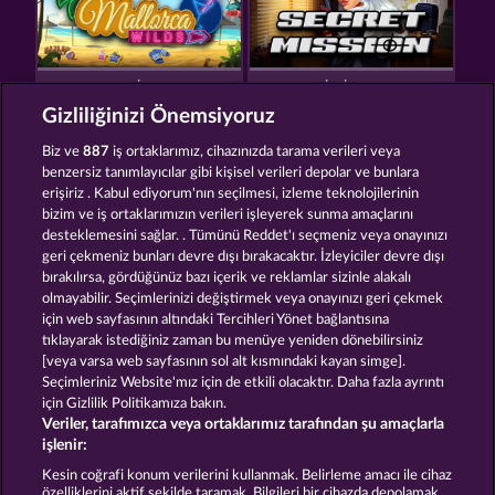
MALLORCA WILDS
SECRET MISSION
Gizliliğinizi Önemsiyoruz
Biz ve
887
iş ortaklarımız, cihazınızda tarama verileri veya
benzersiz tanımlayıcılar gibi kişisel verileri depolar ve bunlara
erişiriz . Kabul ediyorum'nın seçilmesi, izleme teknolojilerinin
bizim ve iş ortaklarımızın verileri işleyerek sunma amaçlarını
desteklemesini sağlar. . Tümünü Reddet'ı seçmeniz veya onayınızı
SUPER PIGGY COINS
PIGGY COLLECT MULTIPLY
geri çekmeniz bunları devre dışı bırakacaktır. İzleyiciler devre dışı
bırakılırsa, gördüğünüz bazı içerik ve reklamlar sizinle alakalı
olmayabilir. Seçimlerinizi değiştirmek veya onayınızı geri çekmek
için web sayfasının altındaki Tercihleri Yönet bağlantısına
Hüküm ve Koşullar
Gizlilik Beyanı
Künye
tıklayarak istediğiniz zaman bu menüye yeniden dönebilirsiniz
[veya varsa web sayfasının sol alt kısmındaki kayan simge].
Şirket
SSS
Sözlük
Ortaklık programı
Seçimleriniz Website'mız için de etkili olacaktır. Daha fazla ayrıntı
için Gizlilik Politikamıza bakın.
Veriler, tarafımızca veya ortaklarımız tarafından şu amaçlarla
Facebook
işlenir:
İptal talebini gönder
Kesin coğrafi konum verilerini kullanmak. Belirleme amacı ile cihaz
özelliklerini aktif şekilde taramak. Bilgileri bir cihazda depolamak