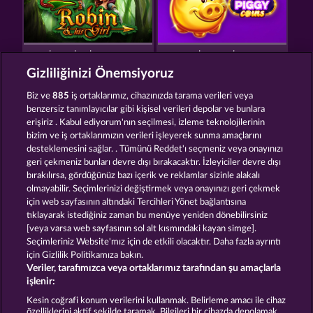
ROBIN & HIS GIRL
SUPER PIGGY COINS
Gizliliğinizi Önemsiyoruz
Biz ve
885
iş ortaklarımız, cihazınızda tarama verileri veya
benzersiz tanımlayıcılar gibi kişisel verileri depolar ve bunlara
erişiriz . Kabul ediyorum'nın seçilmesi, izleme teknolojilerinin
bizim ve iş ortaklarımızın verileri işleyerek sunma amaçlarını
desteklemesini sağlar. . Tümünü Reddet'ı seçmeniz veya onayınızı
SECRET MISSION
ROMAN LEGION XTREME
geri çekmeniz bunları devre dışı bırakacaktır. İzleyiciler devre dışı
bırakılırsa, gördüğünüz bazı içerik ve reklamlar sizinle alakalı
olmayabilir. Seçimlerinizi değiştirmek veya onayınızı geri çekmek
için web sayfasının altındaki Tercihleri Yönet bağlantısına
Hüküm ve Koşullar
Gizlilik Beyanı
Künye
tıklayarak istediğiniz zaman bu menüye yeniden dönebilirsiniz
[veya varsa web sayfasının sol alt kısmındaki kayan simge].
Şirket
SSS
Sözlük
Ortaklık programı
Seçimleriniz Website'mız için de etkili olacaktır. Daha fazla ayrıntı
için Gizlilik Politikamıza bakın.
Veriler, tarafımızca veya ortaklarımız tarafından şu amaçlarla
Facebook
işlenir:
İptal talebini gönder
Kesin coğrafi konum verilerini kullanmak. Belirleme amacı ile cihaz
özelliklerini aktif şekilde taramak. Bilgileri bir cihazda depolamak