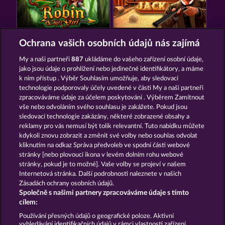
ROBIN & HIS GIRL
WESTERN JACK
Ochrana vašich osobních údajů nás zajímá
My a naši partneři
887
ukládáme do vašeho zařízení osobní údaje,
jako jsou údaje o prohlížení nebo jedinečné identifikátory, a máme
k nim přístup . Výběr Souhlasím umožňuje, aby sledovací
technologie podporovaly účely uvedené v části My a naši partneři
zpracováváme údaje za účelem poskytování . Výběrem Zamítnout
vše nebo odvoláním svého souhlasu je zakážete. Pokud jsou
KING & QUEEN
PIGGY COLLECT MULTIPLY
sledovací technologie zakázány, některé zobrazené obsahy a
reklamy pro vás nemusí být tolik relevantní. Tuto nabídku můžete
kdykoli znovu zobrazit a změnit své volby nebo souhlas odvolat
kliknutím na odkaz Správa předvoleb ve spodní části webové
Podmínky
Prohlášení o ochraně údajů
stránky [nebo plovoucí ikona v levém dolním rohu webové
stránky, pokud je to možné]. Vaše volby se projeví v našem
Kontakt
Společnost
Časté dotazy
Internetová stránka. Další podrobnosti naleznete v našich
Zásadách ochrany osobních údajů.
Společně s našimi partnery zpracováváme údaje s tímto
Glosář
Partnerský program
Facebook
cílem:
Podat Žádost o Odstoupení
Používání přesných údajů o geografické poloze. Aktivní
vyhledávání identifikačních údajů v rámci vlastností zařízení.