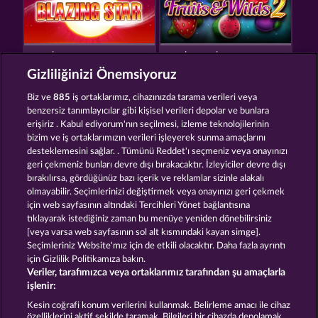
BLAZING STAR
FRUITS & WILDS 2
Gizliliğinizi Önemsiyoruz
Biz ve
885
iş ortaklarımız, cihazınızda tarama verileri veya
benzersiz tanımlayıcılar gibi kişisel verileri depolar ve bunlara
erişiriz . Kabul ediyorum'nın seçilmesi, izleme teknolojilerinin
bizim ve iş ortaklarımızın verileri işleyerek sunma amaçlarını
desteklemesini sağlar. . Tümünü Reddet'ı seçmeniz veya onayınızı
40 SEVENS DIAMOND TREASURES
FROOTY TROUPE SUN SPLASH
geri çekmeniz bunları devre dışı bırakacaktır. İzleyiciler devre dışı
bırakılırsa, gördüğünüz bazı içerik ve reklamlar sizinle alakalı
olmayabilir. Seçimlerinizi değiştirmek veya onayınızı geri çekmek
için web sayfasının altındaki Tercihleri Yönet bağlantısına
Hüküm ve Koşullar
Gizlilik Beyanı
Künye
tıklayarak istediğiniz zaman bu menüye yeniden dönebilirsiniz
[veya varsa web sayfasının sol alt kısmındaki kayan simge].
Şirket
SSS
Sözlük
Ortaklık programı
Seçimleriniz Website'mız için de etkili olacaktır. Daha fazla ayrıntı
için Gizlilik Politikamıza bakın.
Veriler, tarafımızca veya ortaklarımız tarafından şu amaçlarla
Facebook
işlenir:
İptal talebini gönder
Kesin coğrafi konum verilerini kullanmak. Belirleme amacı ile cihaz
özelliklerini aktif şekilde taramak. Bilgileri bir cihazda depolamak